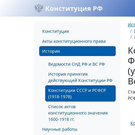
Конституция РФ
Ис
Конституция
Акты конституционного права
К
История
Ф
Ведомости СНД РФ и ВС РФ
(
История принятия
В
действующей Конституции РФ
Конституции СССР и РСФСР
Ста
(1918-1978)
РСФ
Список актов
конституционного значения
1600-1918 гг.
К
Научные работы