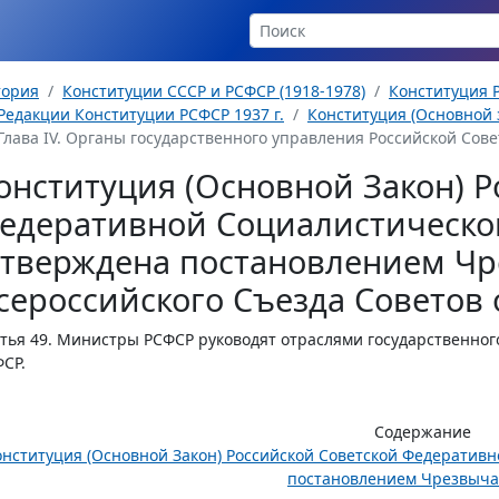
тория
Конституции СССР и РСФСР (1918-1978)
Конституция Р
Редакции Конституции РСФСР 1937 г.
Конституция (Основной з
Глава IV. Органы государственного управления Российской Сове
онституция (Основной Закон) Р
едеративной Социалистическо
утверждена постановлением Чр
сероссийского Съезда Советов о
тья 49.
Министры РСФСР руководят отраслями государственног
СР.
Содержание
онституция (Основной Закон) Российской Советской Федератив
постановлением Чрезвычай