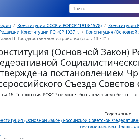
тория
Конституции СССР и РСФСР (1918-1978)
Конституция Р
Редакции Конституции РСФСР 1937 г.
Конституция (Основной з
Глава II. Государственное устройство (ст.ст. 13 - 21)
онституция (Основной Закон) Р
едеративной Социалистическо
утверждена постановлением Чр
сероссийского Съезда Советов о
тья 16.
Территория РСФСР не может быть изменяема без соглас
Содержание
онституция (Основной Закон) Российской Советской Федератив
постановлением Чрезвычай