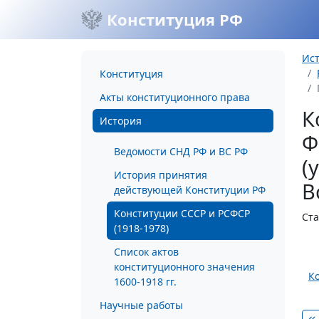
Конституция РФ
Ис
Конституция
Акты конституционного права
К
История
Ф
Ведомости СНД РФ и ВС РФ
(
История принятия
В
действующей Конституции РФ
Конституции СССР и РСФСР
Ста
(1918-1978)
Список актов
конституционного значения
К
1600-1918 гг.
Научные работы