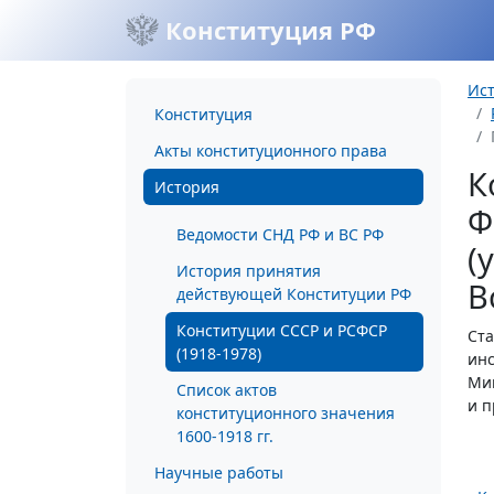
Конституция РФ
Ис
Конституция
Акты конституционного права
К
История
Ф
Ведомости СНД РФ и ВС РФ
(
История принятия
В
действующей Конституции РФ
Конституции СССР и РСФСР
Ста
(1918-1978)
инс
Мин
Список актов
и п
конституционного значения
1600-1918 гг.
Научные работы