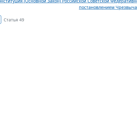
онституция (Основной Закон) Российской Советской Федератив
постановлением Чрезвычай
Статья 49