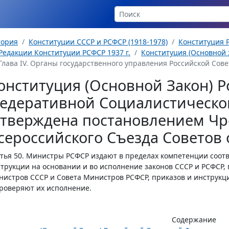
тория
Конституции СССР и РСФСР (1918-1978)
Конституция Р
Редакции Конституции РСФСР 1937 г.
Конституция (Основной з
Глава IV. Органы государственного управления Российской Сове
онституция (Основной Закон) Р
едеративной Социалистическо
утверждена постановлением Чр
сероссийского Съезда Советов о
тья 50.
Министры РСФСР издают в пределах компетенции соот
трукции на основании и во исполнение законов СССР и РСФСР,
истров СССР и Совета Министров РСФСР, приказов и инструкц
роверяют их исполнение.
Содержание