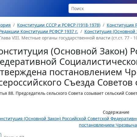
тория
Конституции СССР и РСФСР (1918-1978)
Конституция Р
Редакции Конституции РСФСР 1937 г.
Конституция (Основной з
Глава VIII. Местные органы государственной власти (ст.ст. 77 - 1
онституция (Основной Закон) Р
едеративной Социалистическо
утверждена постановлением Чр
сероссийского Съезда Советов о
тья 88.
Председатель сельского Совета созывает сельский Совет
Содержание
онституция (Основной Закон) Российской Советской Федератив
постановлением Чрезвычай