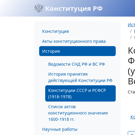
Конституция РФ
Ис
Конституция
Акты конституционного права
К
История
Ф
Ведомости СНД РФ и ВС РФ
(
История принятия
В
действующей Конституции РФ
Конституции СССР и РСФСР
Ста
(1918-1978)
Список актов
конституционного значения
К
1600-1918 гг.
Научные работы