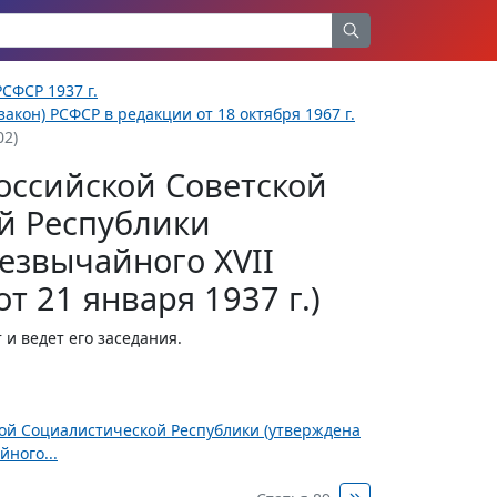
СФСР 1937 г.
акон) РСФСР в редакции от 18 октября 1967 г.
02)
оссийской Советской
й Республики
езвычайного XVII
т 21 января 1937 г.)
 и ведет его заседания.
ной Социалистической Республики (утверждена
ного...