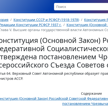
тория
Конституции СССР и РСФСР (1918-1978)
Конституция Р
Редакции Конституции РСФСР 1937 г.
Конституция (Основной з
Глава V. Высшие органы государственной власти Автономных Со
онституция (Основной Закон) Р
едеративной Социалистическо
утверждена постановлением Чр
сероссийского Съезда Советов о
тья 64.
Верховный Совет Автономной республики образует прав
истров АССР.
Содержание
онституция (Основной Закон) Российской Советской Федератив
постановлением Чрезвычай