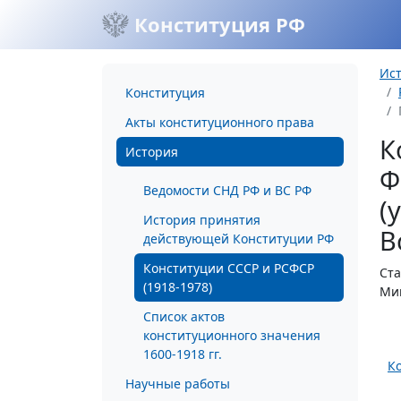
Конституция РФ
Ис
Конституция
Акты конституционного права
К
История
Ф
Ведомости СНД РФ и ВС РФ
(
История принятия
В
действующей Конституции РФ
Конституции СССР и РСФСР
Ста
(1918-1978)
Мин
Список актов
конституционного значения
1600-1918 гг.
К
Научные работы