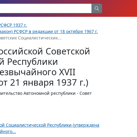
СФСР 1937 г.
акон) РСФСР в редакции от 18 октября 1967 г.
ветских Социалистических...
оссийской Советской
й Республики
езвычайного XVII
т 21 января 1937 г.)
ительство Автономной республики - Совет
ной Социалистической Республики (утверждена
ного...