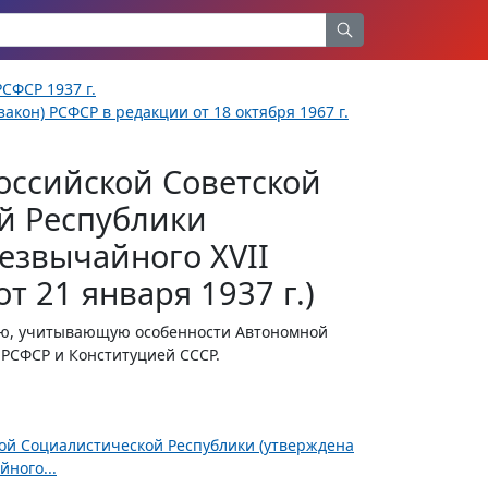
СФСР 1937 г.
акон) РСФСР в редакции от 18 октября 1967 г.
оссийской Советской
й Республики
езвычайного XVII
т 21 января 1937 г.)
ию, учитывающую особенности Автономной
 РСФСР и Конституцией СССР.
ной Социалистической Республики (утверждена
ного...