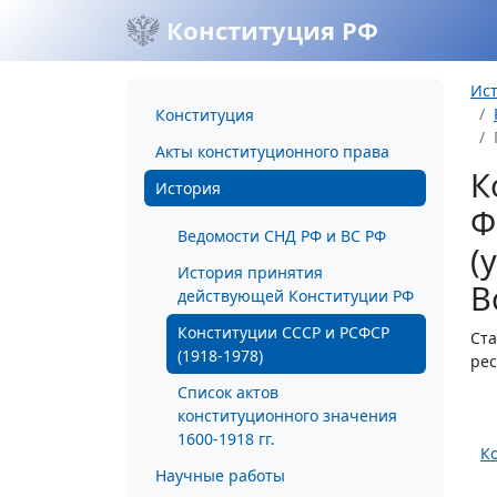
Конституция РФ
Ис
Конституция
Акты конституционного права
К
История
Ф
Ведомости СНД РФ и ВС РФ
(
История принятия
В
действующей Конституции РФ
Конституции СССР и РСФСР
Ста
(1918-1978)
рес
Список актов
конституционного значения
1600-1918 гг.
К
Научные работы