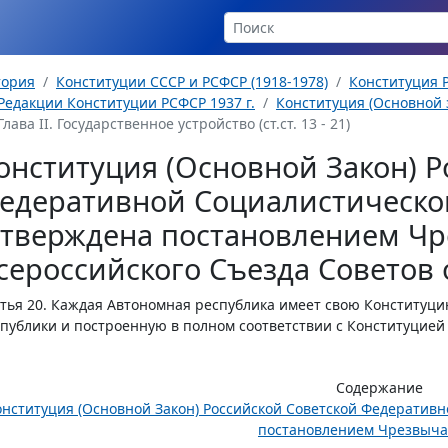
тория
Конституции СССР и РСФСР (1918-1978)
Конституция Р
Редакции Конституции РСФСР 1937 г.
Конституция (Основной з
Глава II. Государственное устройство (ст.ст. 13 - 21)
онституция (Основной Закон) Р
едеративной Социалистическо
утверждена постановлением Чр
сероссийского Съезда Советов о
тья 20.
Каждая Автономная республика имеет свою Конституц
публики и построенную в полном соответствии с Конституцией
Содержание
онституция (Основной Закон) Российской Советской Федератив
постановлением Чрезвычай