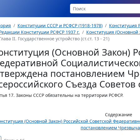
тория
Конституции СССР и РСФСР (1918-1978)
Конституция Р
Редакции Конституции РСФСР 1937 г.
Конституция (Основной з
Глава II. Государственное устройство (ст.ст. 13 - 21)
онституция (Основной Закон) Р
едеративной Социалистическо
утверждена постановлением Чр
сероссийского Съезда Советов о
тья 17.
Законы СССР обязательны на территории РСФСР.
Содержание
онституция (Основной Закон) Российской Советской Федератив
постановлением Чрезвычай