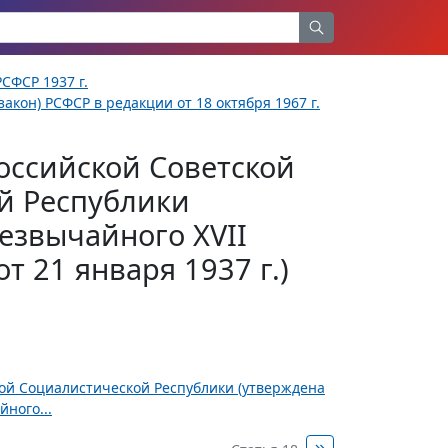
СФСР 1937 г.
акон) РСФСР в редакции от 18 октября 1967 г.
оссийской Советской
й Республики
езвычайного XVII
т 21 января 1937 г.)
ной Социалистической Республики (утверждена
ного...