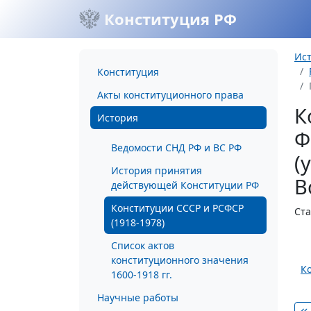
Конституция РФ
Ис
Конституция
Акты конституционного права
К
История
Ф
Ведомости СНД РФ и ВС РФ
(
История принятия
В
действующей Конституции РФ
Конституции СССР и РСФСР
Ста
(1918-1978)
Список актов
конституционного значения
К
1600-1918 гг.
Научные работы