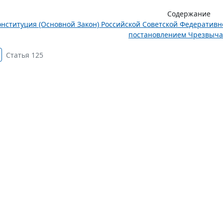
Содержание
онституция (Основной Закон) Российской Советской Федератив
постановлением Чрезвычай
Статья 125