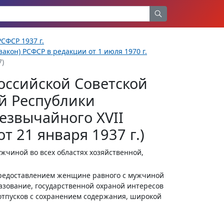
СФСР 1937 г.
акон) РСФСР в редакции от 1 июля 1970 г.
7)
оссийской Советской
й Республики
езвычайного XVII
т 21 января 1937 г.)
чиной во всех областях хозяйственной,
редоставлением женщине равного с мужчиной
разование, государственной охраной интересов
отпусков с сохранением содержания, широкой