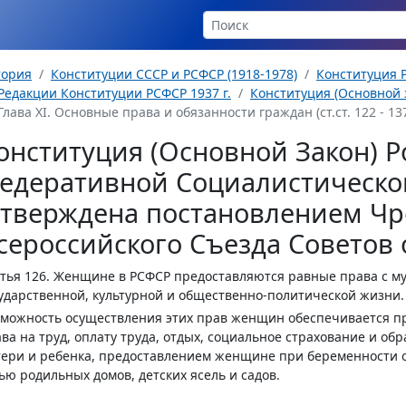
тория
Конституции СССР и РСФСР (1918-1978)
Конституция Р
Редакции Конституции РСФСР 1937 г.
Конституция (Основной з
Глава XI. Основные права и обязанности граждан (ст.ст. 122 - 13
онституция (Основной Закон) Р
едеративной Социалистическо
утверждена постановлением Чр
сероссийского Съезда Советов о
тья 126.
Женщине в РСФСР предоставляются равные права с муж
ударственной, культурной и общественно-политической жизни.
можность осуществления этих прав женщин обеспечивается п
ва на труд, оплату труда, отдых, социальное страхование и об
ери и ребенка, предоставлением женщине при беременности 
ью родильных домов, детских ясель и садов.