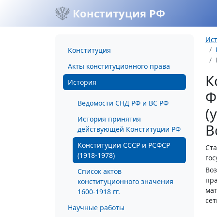
Конституция РФ
Ис
Конституция
Акты конституционного права
К
История
Ф
Ведомости СНД РФ и ВС РФ
(
История принятия
В
действующей Конституции РФ
Конституции СССР и РСФСР
Ста
(1918-1978)
гос
Воз
Список актов
пра
конституционного значения
мат
1600-1918 гг.
сет
Научные работы