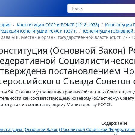
тория
Конституции СССР и РСФСР (1918-1978)
Конституция Р
Редакции Конституции РСФСР 1937 г.
Конституция (Основной з
Глава VIII. Местные органы государственной власти (ст.ст. 77 - 1
онституция (Основной Закон) Р
едеративной Социалистическо
утверждена постановлением Чр
сероссийского Съезда Советов о
тья 94.
Отделы и управления краевых (областных) Советов деп
тельности как соответствующему краевому (областному) Совету
итету, так и соответствующему Министерству РСФСР.
Содержание
онституция (Основной Закон) Российской Советской Федератив