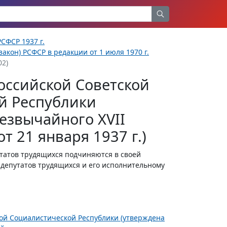
СФСР 1937 г.
акон) РСФСР в редакции от 1 июля 1970 г.
02)
оссийской Советской
й Республики
езвычайного XVII
т 21 января 1937 г.)
утатов трудящихся подчиняются в своей
 депутатов трудящихся и его исполнительному
ной Социалистической Республики (утверждена