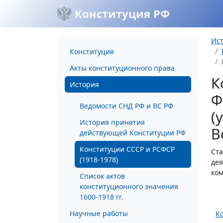
Конституция РФ
Ис
Конституция
Акты конституционного права
К
История
Ф
Ведомости СНД РФ и ВС РФ
(
История принятия
В
действующей Конституции РФ
Конституции СССР и РСФСР
Ста
(1918-1978)
дея
ком
Список актов
конституционного значения
1600-1918 гг.
Научные работы
К