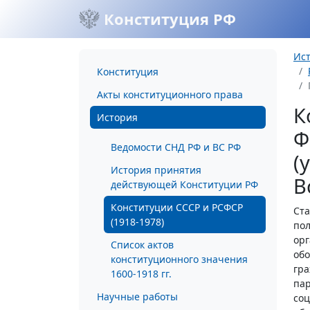
Конституция РФ
Ис
Конституция
Акты конституционного права
К
История
Ф
Ведомости СНД РФ и ВС РФ
(
История принятия
В
действующей Конституции РФ
Конституции СССР и РСФСР
Ста
(1918-1978)
пол
орг
Список актов
обо
конституционного значения
гра
1600-1918 гг.
пар
Научные работы
соц