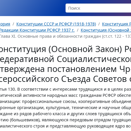
тория
Конституции СССР и РСФСР (1918-1978)
Конституция Р
Редакции Конституции РСФСР 1937 г.
Конституция (Основной з
Глава XI. Основные права и обязанности граждан (ст.ст. 122 - 13
онституция (Основной Закон) Р
едеративной Социалистическо
утверждена постановлением Чр
сероссийского Съезда Советов о
тья 130.
В соответствии с интересами трудящихся и в целях ра
итической активности народных масс гражданам РСФСР обесп
анизации: профессиональные союзы, кооперативные объедине
ронные организации, культурные, технические и научные обще
ждане из рядов рабочего класса и других слоев трудящихся о
тию (большевиков), являющуюся передовым отрядом трудящихс
иалистического строя и представляющую руководящее ядро вс