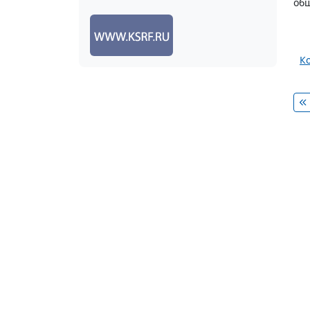
общ
К