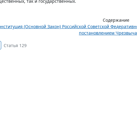
ественных, так и государственных.
Содержание
онституция (Основной Закон) Российской Советской Федератив
постановлением Чрезвычай
Статья 129