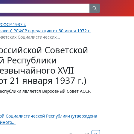
СФСР 1937 г.
акон) РСФСР в редакции от 30 июня 1972 г.
ветских Социалистических...
оссийской Советской
й Республики
езвычайного XVII
т 21 января 1937 г.)
спублики является Верховный Совет АССР.
ной Социалистической Республики (утверждена
ного...