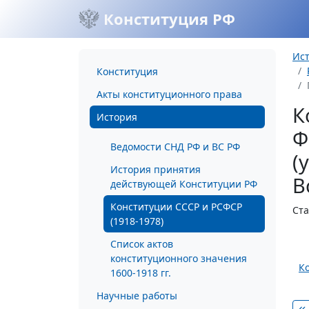
Конституция РФ
Ис
Конституция
Акты конституционного права
К
История
Ф
Ведомости СНД РФ и ВС РФ
(
История принятия
В
действующей Конституции РФ
Конституции СССР и РСФСР
Ста
(1918-1978)
Список актов
конституционного значения
К
1600-1918 гг.
Научные работы