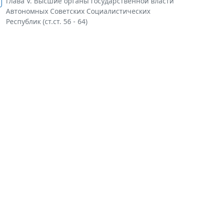
Глава V. Высшие органы государственной власти
Автономных Советских Социалистических
Республик (ст.ст. 56 - 64)