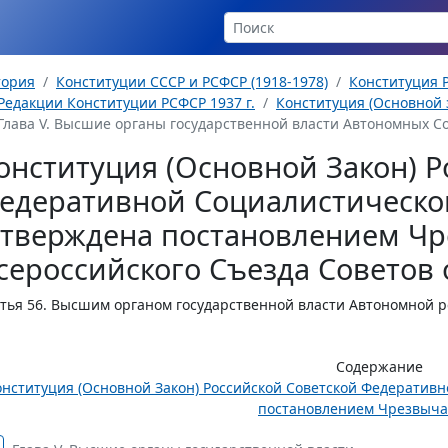
тория
Конституции СССР и РСФСР (1918-1978)
Конституция Р
Редакции Конституции РСФСР 1937 г.
Конституция (Основной з
Глава V. Высшие органы государственной власти Автономных Со
онституция (Основной Закон) Р
едеративной Социалистическо
утверждена постановлением Чр
сероссийского Съезда Советов о
тья 56.
Высшим органом государственной власти Автономной ре
Содержание
онституция (Основной Закон) Российской Советской Федератив
постановлением Чрезвычай