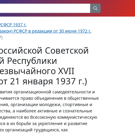
СФСР 1937 г.
акон) РСФСР в редакции от 30 июня 1972 г.
7)
оссийской Советской
й Республики
езвычайного XVII
т 21 января 1937 г.)
звития организационной самодеятельности и
ечивается право объединения в общественные
ния, организации молодежи, спортивные и
ства, а наиболее активные и сознательные
бъединяются во Всесоюзную коммунистическую
я в их борьбе за укрепление и развитие
ех организаций трудящихся, как