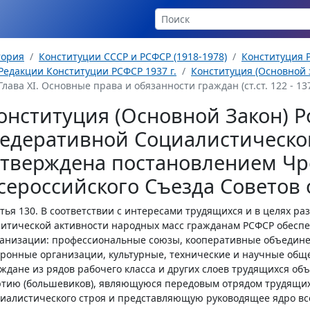
тория
Конституции СССР и РСФСР (1918-1978)
Конституция Р
Редакции Конституции РСФСР 1937 г.
Конституция (Основной з
Глава XI. Основные права и обязанности граждан (ст.ст. 122 - 13
онституция (Основной Закон) Р
едеративной Социалистическо
утверждена постановлением Чр
сероссийского Съезда Советов о
тья 130.
В соответствии с интересами трудящихся и в целях ра
итической активности народных масс гражданам РСФСР обесп
анизации: профессиональные союзы, кооперативные объедине
ронные организации, культурные, технические и научные обще
ждане из рядов рабочего класса и других слоев трудящихся о
тию (большевиков), являющуюся передовым отрядом трудящихс
иалистического строя и представляющую руководящее ядро вс