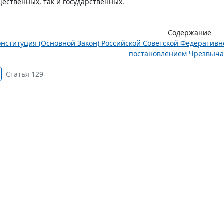
ественных, так и государственных.
Содержание
онституция (Основной Закон) Российской Советской Федератив
постановлением Чрезвычай
Статья 129