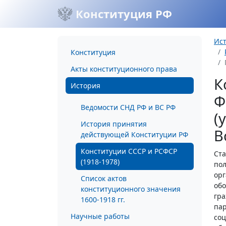
Конституция РФ
Ис
Конституция
Акты конституционного права
К
История
Ф
Ведомости СНД РФ и ВС РФ
(
История принятия
В
действующей Конституции РФ
Конституции СССР и РСФСР
Ста
(1918-1978)
пол
орг
Список актов
обо
конституционного значения
гра
1600-1918 гг.
пар
Научные работы
соц