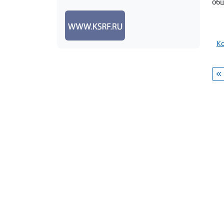
общ
К