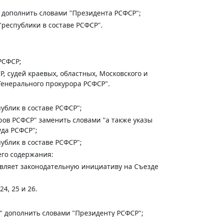
" дополнить словами "Президента РСФСР";
"республики в составе РСФСР".
РСФСР;
, судей краевых, областных, Московского и
Генерального прокурора РСФСР".
ублик в составе РСФСР";
ров РСФСР" заменить словами "а также указы
да РСФСР";
ублик в составе РСФСР";
его содержания:
твляет законодательную инициативу на Съезде
4, 25 и 26.
" дополнить словами "Президенту РСФСР";