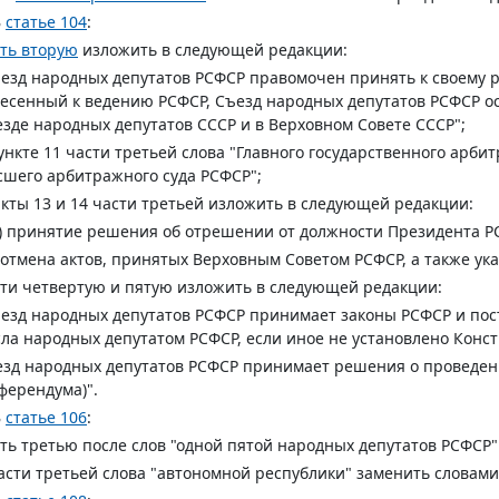
В
статье 104
:
ть вторую
изложить в следующей редакции:
езд народных депутатов РСФСР правомочен принять к своему 
есенный к ведению РСФСР, Съезд народных депутатов РСФСР о
зде народных депутатов СССР и в Верховном Совете СССР";
ункте 11 части третьей слова "Главного государственного арб
шего арбитражного суда РСФСР";
кты 13 и 14 части третьей изложить в следующей редакции:
) принятие решения об отрешении от должности Президента Р
 отмена актов, принятых Верховным Советом РСФСР, а также у
ти четвертую и пятую изложить в следующей редакции:
езд народных депутатов РСФСР принимает законы РСФСР и пос
ла народных депутатом РСФСР, если иное не установлено Конс
зд народных депутатов РСФСР принимает решения о проведени
ферендума)".
В
статье 106
:
ть третью после слов "одной пятой народных депутатов РСФСР
асти третьей слова "автономной республики" заменить словами