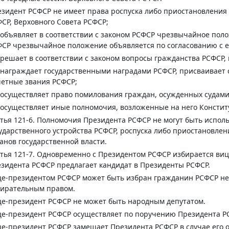
зидент РСФСР не имеет права роспуска либо приостановления
СР, Верховного Совета РСФСР;
 объявляет в соответствии с законом РСФСР чрезвычайное поло
СР чрезвычайное положение объявляется по согласованию с е
 решает в соответствии с законом вопросы гражданства РСФСР
 награждает государственными наградами РСФСР, присваивает
етные звания РСФСР;
 осуществляет право помилования граждан, осужденных судами
 осуществляет иные полномочия, возложенные на него Констит
тья 121-6.
Полномочия Президента РСФСР не могут быть испол
ударственного устройства РСФСР, роспуска либо приостановле
анов государственной власти.
тья 121-7.
Одновременно с Президентом РСФСР избирается вице
зидента РСФСР предлагает кандидат в Президенты РСФСР.
е-президентом РСФСР может быть избран гражданин РСФСР не 
бирательным правом.
е-президент РСФСР не может быть народным депутатом.
е-президент РСФСР осуществляет по поручению Президента Р
е-президент РСФСР замещает Президента РСФСР в случае его о