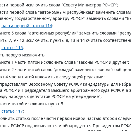
асти первой исключить слова "Совету Министров РСФСР";
асти первой слова "автономным республикам" заменить словами
авному государственному арбитру РСФСР" заменить словами "
В
части первой статьи 114
:
ункте 5 слова "автономных республик" заменить словами "респу
кты 7, 9 - 12 исключить, пункты 8, 13 и 14 считать соответствен
В
статье 115
:
ть первую исключить:
ункте 1 части пятой исключить слова "законы РСФСР и другие";
ункте 2 части пятой слово "доклады" заменить словом "сообщен
кт 4 части пятой изложить в следующей редакции:
 представляет Верховному Совету РСФСР кандидатуры для избр
а РСФСР и Председателя Высшего арбитражного суда РСФСР, а 
зду народных депутатов РСФСР на утверждение";
части пятой исключить пункт 5.
В
статье 117
:
олнить статью после части первой новой частью второй след
коны РСФСР подписываются и обнародуются Президентом РСФСР