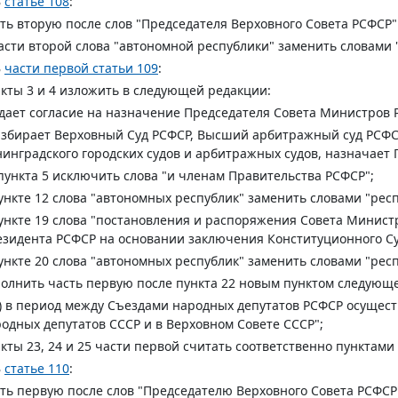
В
статье 108
:
ть вторую после слов "Председателя Верховного Совета РСФСР
асти второй слова "автономной республики" заменить словами 
В
части первой статьи 109
:
кты 3 и 4 изложить в следующей редакции:
 дает согласие на назначение Председателя Совета Министров 
избирает Верховный Суд РСФСР, Высший арбитражный суд РСФСР
инградского городских судов и арбитражных судов, назначает 
пункта 5 исключить слова "и членам Правительства РСФСР";
ункте 12 слова "автономных республик" заменить словами "респ
ункте 19 слова "постановления и распоряжения Совета Минист
зидента РСФСР на основании заключения Конституционного Су
ункте 20 слова "автономных республик" заменить словами "респ
олнить часть первую после пункта 22 новым пунктом следующ
) в период между Съездами народных депутатов РСФСР осущес
одных депутатов СССР и в Верховном Совете СССР";
кты 23, 24 и 25 части первой считать соответственно пунктами 2
В
статье 110
:
ть первую после слов "Председателю Верховного Совета РСФСР