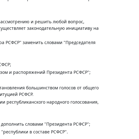
рассмотрению и решить любой вопрос,
существляет законодательную инициативу на
итра РСФСР" заменить словами "Председателя
СФСР;
казом и распоряжений Президента РСФСР";
тановления большинством голосов от общего
титуцией РСФСР.
и республиканского народного голосования,
" дополнить словами "Президента РСФСР";
 "республики в составе РСФСР".