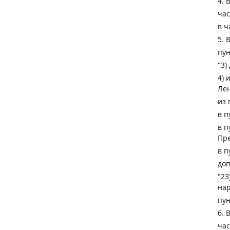
4. 
час
в ч
5. 
пун
"3)
4) 
Лен
из 
в п
в п
Пре
в п
доп
"23
нар
пун
6. 
час