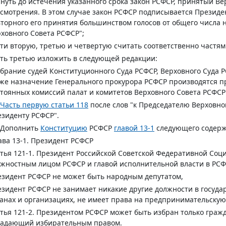
нуть до истечения указанного срока закон РСФСР, принятый В
смотрения. В этом случае закон РСФСР подписывается Президе
торного его принятия большинством голосов от общего числа 
ховного Совета РСФСР";
ти вторую, третью и четвертую считать соответственно частям
ть третью изложить в следующей редакции:
брание судей Конституционного Суда РСФСР, Верховного Суда 
же назначение Генерального прокурора РСФСР производятся 
тоянных комиссий палат и комитетов Верховного Совета РСФСР
Часть первую статьи 118
после слов "к Председателю Верховно
зиденту РСФСР".
 Дополнить
Конституцию
РСФСР
главой 13-1
следующего содерж
ава 13-1. Президент РСФСР
тья 121-1.
Президент Российской Советской Федеративной Соц
жностным лицом РСФСР и главой исполнительной власти в РСФ
зидент РСФСР не может быть народным депутатом,
зидент РСФСР не занимает никакие другие должности в госуд
анах и организациях, не имеет права на предпринимательскую
тья 121-2.
Президентом РСФСР может быть избран только гражда
ладающий избирательным правом.