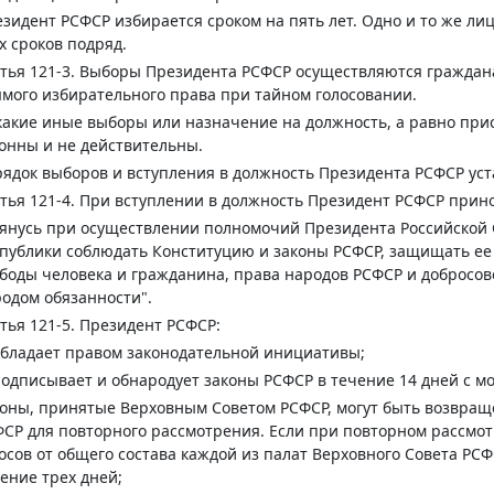
зидент РСФСР избирается сроком на пять лет. Одно и то же л
х сроков подряд.
тья 121-3.
Выборы Президента РСФСР осуществляются граждана
мого избирательного права при тайном голосовании.
акие иные выборы или назначение на должность, а равно пр
онны и не действительны.
ядок выборов и вступления в должность Президента РСФСР уст
тья 121-4.
При вступлении в должность Президент РСФСР прин
янусь при осуществлении полномочий Президента Российской
публики соблюдать Конституцию и законы РСФСР, защищать ее 
боды человека и гражданина, права народов РСФСР и добросо
одом обязанности".
тья 121-5.
Президент РСФСР:
обладает правом законодательной инициативы;
подписывает и обнародует законы РСФСР в течение 14 дней с м
оны, принятые Верховным Советом РСФСР, могут быть возвращ
СР для повторного рассмотрения. Если при повторном рассмо
осов от общего состава каждой из палат Верховного Совета РСФ
ение трех дней;