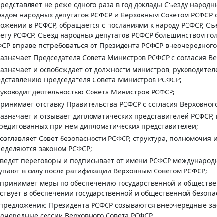
представляет не реже одного раза в год доклады Съезду наро
здом народных депутатов РСФСР и Верховным Советом РСФСР с
ожении в РСФСР, обращается с посланиями к народу РСФСР, Съ
ету РСФСР. Съезд народных депутатов РСФСР большинством гол
СР вправе потребоваться от Президента РСФСР внеочередного
назначает Председателя Совета Министров РСФСР с согласия Ве
назначает и освобождает от должности министров, руководител
дставлению Председателя Совета Министров РСФСР;
руководит деятельностью Совета Министров РСФСР;
принимает отставку Правительства РСФСР с согласия Верховног
назначает и отзывает дипломатических представителей РСФСР
редитованных при нем дипломатических представителей;
возглавляет Совет безопасности РСФСР, структура, полномочия
еделяются законом РСФСР;
 ведет переговоры и подписывает от имени РСФСР международ
упают в силу после ратификации Верховным Советом РСФСР;
 принимает меры по обеспечению государственной и обществе
ствует в обеспечении государственной и общественной безопа
предложению Президента РСФСР созываются внеочередные зас
очередные сессии Верховного Совета РСФСР.