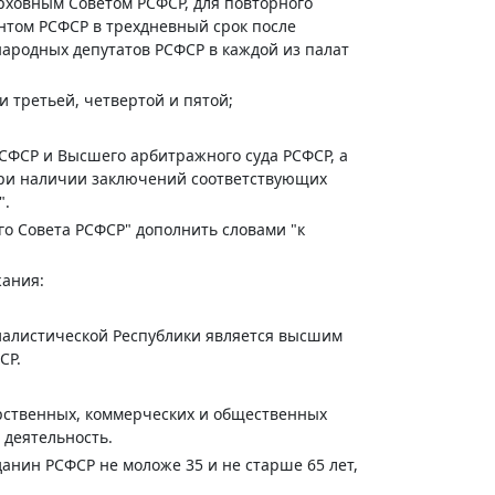
ерховным Советом РСФСР, для повторного
нтом РСФСР в трехдневный срок после
народных депутатов РСФСР в каждой из палат
и третьей, четвертой и пятой;
РСФСР и Высшего арбитражного суда РСФСР, а
при наличии заключений соответствующих
".
го Совета РСФСР" дополнить словами "к
ания:
иалистической Республики является высшим
СР.
арственных, коммерческих и общественных
 деятельность.
нин РСФСР не моложе 35 и не старше 65 лет,