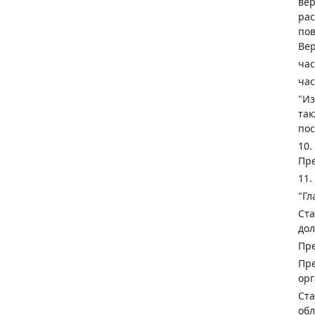
вер
рас
пов
Вер
час
час
"Из
так
пос
10.
Пре
11.
"
Гл
Ста
дол
Пре
Пре
орг
Ста
об