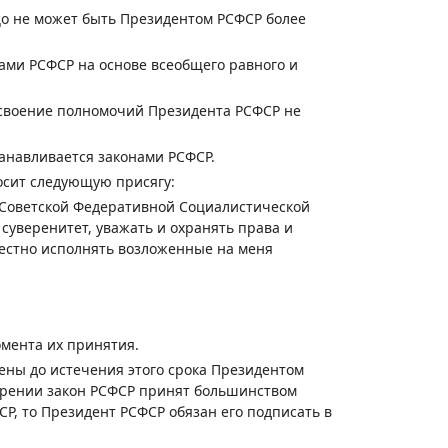
ицо не может быть Президентом РСФСР более
ми РСФСР на основе всеобщего равного и
исвоение полномочий Президента РСФСР не
анавливается законами РСФСР.
осит следующую присягу:
 Советской Федеративной Социалистической
суверенитет, уважать и охранять права и
вестно исполнять возложенные на меня
омента их принятия.
ены до истечения этого срока Президентом
трении закон РСФСР принят большинством
СР, то Президент РСФСР обязан его подписать в