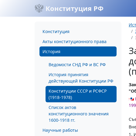
Конституция РФ
Ис
Конституция
Акты конституционного права
З
История
д
Ведомости СНД РФ и ВС РФ
(
История принятия
действующей Конституции РФ
Зак
Конституции СССР и РСФСР
"О
(1918-1978)
199
Список актов
конституционного значения
Съе
1600-1918 гг.
Вн
Научные работы
1. 