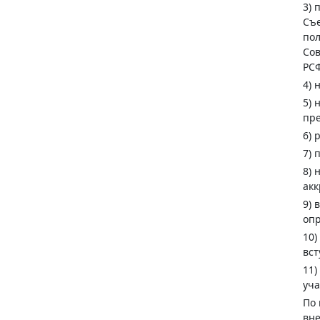
3) 
Съе
пол
Сов
РСФ
4) 
5) 
пре
6) 
7) 
8) 
акк
9) 
опр
10)
вст
11)
уча
По 
вне