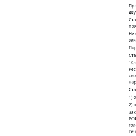
Пре
дву
Ста
пря
Ник
зак
Пор
Ста
"Кл
Рес
сво
нар
Ста
1) 
2) 
Зак
РСФ
гол
теч