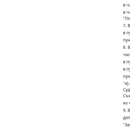
в ч
в ч
"Гл
7. 
в п
пун
8. 
час
в п
в п
пун
"4)
Суд
Съе
из 
9. 
доп
"За