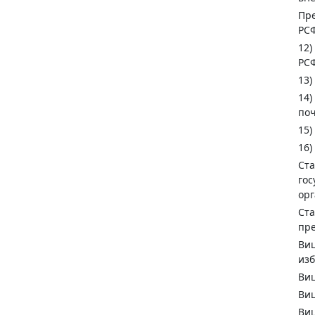
Пре
РСФ
12)
РСФ
13)
14)
поч
15)
16)
Ста
гос
орг
Ста
пре
Виц
из
Виц
Виц
Виц