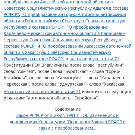
преобразовании Адыгейской автономной области в
Советскую Социалистическую Республику Адыгея в составе
РСФСР"
,
"О преобразовании Горно-Алтайской автономной
области в Горно-Алтайскую Советскую Социалистическую
Республику в составе РСФСР"
,
"О преобразовании
Карачаево-Черкесской автономной области в Карачаево-
Черкесскую Советскую Социалистическую Республику в
составе РСФСР"
и
"О преобразовании Хакасской автономной
области в Хакасскую Советскую Социалистическую
Республику в составе РСФСР"
в
часть первую статьи 71
Конституции РСФСР включить: после слова "республики" -
слово "Адыгея", после слова "Бурятская" - слова "Горно-
Алтайская", после слова "Калмыцкая" - слова "Карачаево-
Черкесская", после слова "Удмуртская" - слово "Хакасская".
Абзац пятый части второй статьи 71
изложить в следующей
редакции: "автономная область - Еврейская".
Содержание
Закон РСФСР от 3 июля 1991 г. "Об изменениях и
дополнениях Конституции (Основного Закона) РСФСР в
связи с преобразованием...