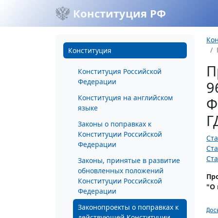
Конституция РФ
Ко
Конституция
П
Конституция Российской
Федерации
9
Конституция на английском
Ф
языке
Г
Законы о поправках к
Конституции Российской
Ста
Федерации
Ста
Ста
Законы, принятые в развитие
обновленных положений
Пр
Конституции Российской
"О
Федерации
Законопроекты о поправках к
Дос
действующей Конституции