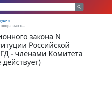
туции
поправках к...
ионного закона N
титуции Российской
ГД - членами Комитета
 действует)