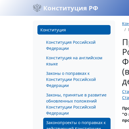
Конституция РФ
Ко
Конституция
П
Конституция Российской
Федерации
Р
Конституция на английском
Ф
языке
(
Законы о поправках к
д
Конституции Российской
Федерации
Ста
Законы, принятые в развитие
Ста
обновленных положений
Конституции Российской
Про
Федерации
"О
пр
Законопроекты о поправках к
действующей Конституции