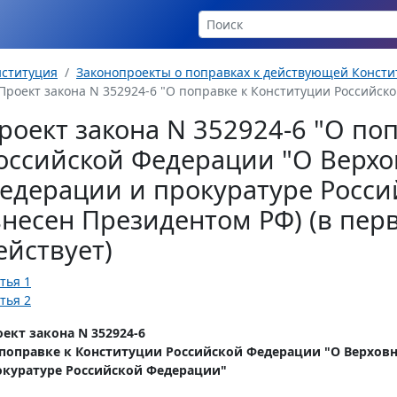
нституция
Законопроекты о поправках к действующей Консти
Проект закона N 352924-6 "О поправке к Конституции Российско
роект закона N 352924-6 "О по
оссийской Федерации "О Верхо
едерации и прокуратуре Росси
внесен Президентом РФ) (в пер
ействует)
тья 1
тья 2
ект закона N 352924-6
 поправке к Конституции Российской Федерации "О Верхов
окуратуре Российской Федерации"