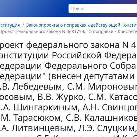
нституция
Законопроекты о поправках к действующей Консти
Проект федерального закона N 468171-6 "О поправке к Конститу
роект федерального закона N 4
онституции Российской Федера
едерации Федерального Собра
едерации" (внесен депутатами 
.В. Лебедевым, С.М. Мироновым
осовым, B.В. Журко, С.М. Катас
.А. Шингаркиным, А.Н. Свинцо
.М. Тарасюком, С.В. Калашнико
.А. Литвинцевым, Л.Э. Слуцким,