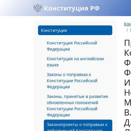
Конституция РФ
Ко
Конституция
П
Конституция Российской
Федерации
К
Конституция на английском
Ф
языке
Ф
Законы о поправках к
И
Конституции Российской
Федерации
Н
Законы, принятые в развитие
М
обновленных положений
Конституции Российской
В
Федерации
Д
Законопроекты о поправках к
действующей Конституции