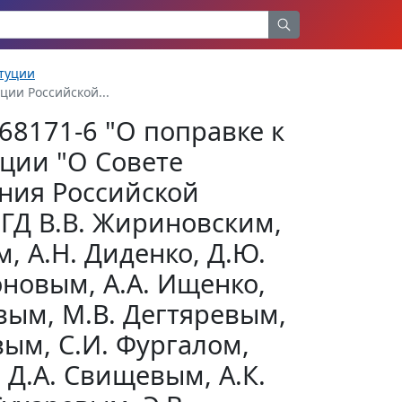
туции
ции Российской...
68171-6 "О поправке к
ции "О Совете
ния Российской
ГД В.В. Жириновским,
, А.Н. Диденко, Д.Ю.
оновым, А.А. Ищенко,
вым, М.В. Дегтяревым,
вым, C.И. Фургалом,
 Д.А. Свищевым, А.К.