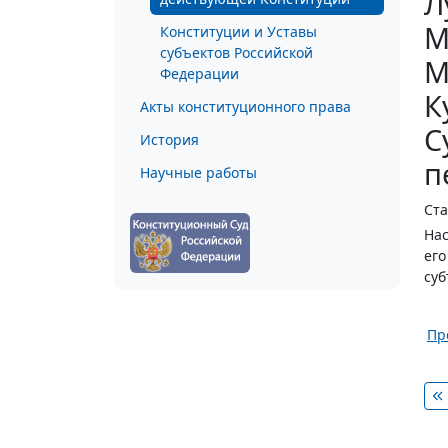
Л
М
Конституции и Уставы
субъектов Российской
М
Федерации
К
Акты конституционного права
С
История
п
Научные работы
Ста
Нас
его
суб
Пр