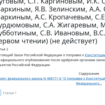
уговым, С.Г. Каргиновым, И.К. 
аркиным, Я.В. Зелинским, А.А.
аркиным, А.С. Кропачевым, С.Е
урдюмовым, С.А. Жигаревым, М.
убботиным, С.В. Ивановым, В.С. 
ервом чтении) (не действует)
тья 2
тоящий Закон Российской Федерации о поправке к
Конституци
 официального опубликования после одобрения органами закон
ъектов Российской Федерации.
Содержание
оект федерального закона N 468171-6 "О поправке к Конститу
Федерального...
Статья 1