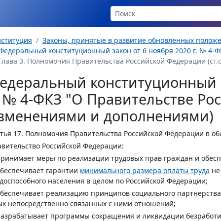
нституция
Законы, принятые в развитие обновленных полож
Федеральный конституционный закон от 6 ноября 2020 г. № 4-ФК
Глава 3. Полномочия Правительства Российской Федерации (ст.ст.
едеральный конституционный з
. № 4-ФКЗ "О Правительстве Ро
зменениями и дополнениями)
тья 17.
Полномочия Правительства Российской Федерации в об
вительство Российской Федерации:
принимает меры по реализации трудовых прав граждан и обес
обеспечивает гарантии
минимального размера оплаты труда
не
доспособного населения в целом по Российской Федерации;
обеспечивает реализацию принципов социального партнерства
х непосредственно связанных с ними отношений;
разрабатывает программы сокращения и ликвидации безработи