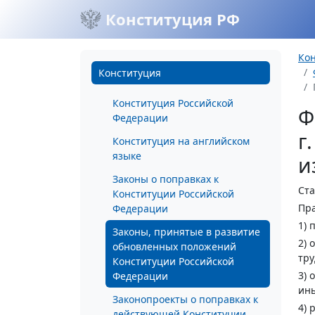
Конституция РФ
Ко
Конституция
Конституция Российской
Ф
Федерации
г
Конституция на английском
языке
и
Законы о поправках к
Ста
Конституции Российской
Пра
Федерации
1) 
Законы, принятые в развитие
2) 
обновленных положений
тру
Конституции Российской
3) 
Федерации
ины
Законопроекты о поправках к
4) 
действующей Конституции