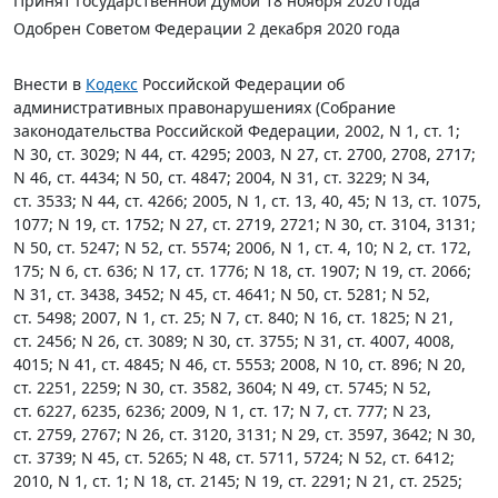
Принят Государственной Думой 18 ноября 2020 года
Одобрен Советом Федерации 2 декабря 2020 года
Внести в
Кодекс
Российской Федерации об
административных правонарушениях (Собрание
законодательства Российской Федерации, 2002, N 1, ст. 1;
N 30, ст. 3029; N 44, ст. 4295; 2003, N 27, ст. 2700, 2708, 2717;
N 46, ст. 4434; N 50, ст. 4847; 2004, N 31, ст. 3229; N 34,
ст. 3533; N 44, ст. 4266; 2005, N 1, ст. 13, 40, 45; N 13, ст. 1075,
1077; N 19, ст. 1752; N 27, ст. 2719, 2721; N 30, ст. 3104, 3131;
N 50, ст. 5247; N 52, ст. 5574; 2006, N 1, ст. 4, 10; N 2, ст. 172,
175; N 6, ст. 636; N 17, ст. 1776; N 18, ст. 1907; N 19, ст. 2066;
N 31, ст. 3438, 3452; N 45, ст. 4641; N 50, ст. 5281; N 52,
ст. 5498; 2007, N 1, ст. 25; N 7, ст. 840; N 16, ст. 1825; N 21,
ст. 2456; N 26, ст. 3089; N 30, ст. 3755; N 31, ст. 4007, 4008,
4015; N 41, ст. 4845; N 46, ст. 5553; 2008, N 10, ст. 896; N 20,
ст. 2251, 2259; N 30, ст. 3582, 3604; N 49, ст. 5745; N 52,
ст. 6227, 6235, 6236; 2009, N 1, ст. 17; N 7, ст. 777; N 23,
ст. 2759, 2767; N 26, ст. 3120, 3131; N 29, ст. 3597, 3642; N 30,
ст. 3739; N 45, ст. 5265; N 48, ст. 5711, 5724; N 52, ст. 6412;
2010, N 1, ст. 1; N 18, ст. 2145; N 19, ст. 2291; N 21, ст. 2525;