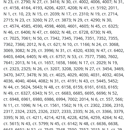
N 23, ст. 2790; N 27, ст. 3416; N 30, ст. 4002, 4006, 4007; N 31,
ст. 4158, 4164, 4193, 4206, 4207, 4208; N 41, ст. 5192; 2011,
N 1, ст. 10, 23; N 15, ст. 2039; N 17, ст. 2310; N 19, ст. 2714,
2715; N 23, ст. 3260; N 27, ст. 3873; N 29, ст. 4290; N 30,
ст. 4574, 4585, 4590, 4598, 4600, 4601, 4605; N 45, ст. 6325;
N 46, ст. 6406; N 47, ст. 6602; N 48, ст. 6728, 6730; N 49,
ст. 7025, 7061; N 50, ст. 7342, 7345, 7346, 7351, 7352, 7355,
7362, 7366; 2012, N 6, ст. 621; N 10, ст. 1166; N 24, ст. 3068,
3069, 3082; N 29, ст. 3996; N 31, ст. 4320, 4330; N 47, ст. 6402,
6403, 6404, 6405; N 49, ст. 6757; N 53, ст. 7577, 7580, 7602,
7641; 2013, N 14, ст. 1657, 1658, 1666; N 17, ст. 2029; N 19,
ст. 2323, 2325; N 26, ст. 3207, 3208, 3209; N 27, ст. 3454, 3469,
3470, 3477, 3478; N 30, ст. 4025, 4029, 4030, 4031, 4032, 4034,
4036, 4040, 4044, 4082; N 31, ст. 4191; N 43, ст. 5445, 5452;
N 44, ст. 5624, 5643; N 48, ст. 6158, 6159, 6161, 6163, 6165;
N 49, ст. 6327, 6343; N 51, ст. 6683, 6685, 6695, 6696; N 52,
ст. 6948, 6961, 6980, 6986, 6994, 7002; 2014, N 6, ст. 557, 566;
N 11, ст. 1096; N 14, ст. 1561, 1562; N 19, ст. 2302, 2306, 2310,
2317, 2324, 2325, 2326, 2327, 2333, 2335; N 26, ст. 3366, 3379,
3395; N 30, ст. 4211, 4214, 4218, 4228, 4256, 4259, 4264; N 42,
ст. 5615; N 43, ст. 5799; N 45, ст. 6142; N 48, ст. 6636, 6638,
6643, 6651; N 52, ст. 7545, 7548, 7550, 7557; 2015, N 1, ст. 29,