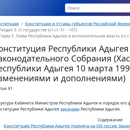
нституция
Конституции и Уставы субъектов Российской Феде
Раздел 3. О государстве (ст.ст. 51 - 107)
Глава 5. Глава Республики Адыгея и исполнительная власть (ст.ст.
онституция Республики Адыгея 
аконодательного Собрания (Хас
еспублики Адыгея 10 марта 1995
зменениями и дополнениями)
тья 91
уктура Кабинета Министров Республики Адыгея и порядок его
ституции Республики Адыгея
законами
Республики Адыгея.
Содержание
Конституция Республики Адыгея (принята на XVI сессии Закон