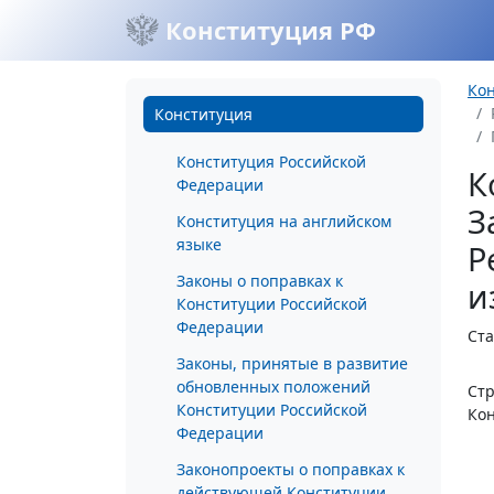
Конституция РФ
Ко
Конституция
Конституция Российской
К
Федерации
З
Конституция на английском
языке
Р
Законы о поправках к
и
Конституции Российской
Федерации
Ста
Законы, принятые в развитие
обновленных положений
Стр
Конституции Российской
Кон
Федерации
Законопроекты о поправках к
действующей Конституции