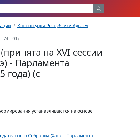
рации
Конституция Республики Адыгея
 74 - 91)
(принята на XVI сессии
э) - Парламента
 года) (с
 формирования устанавливаются на основе
одательного Собрания (Хасэ) - Парламента