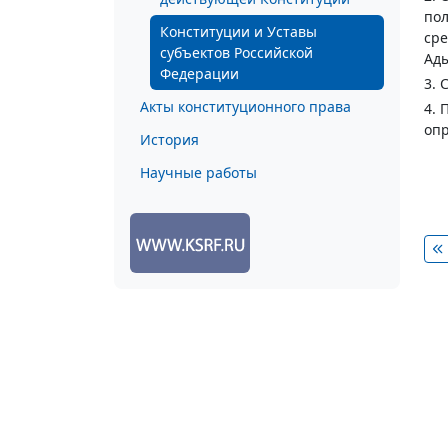
пол
Конституции и Уставы
сре
субъектов Российской
Ады
Федерации
3. 
Акты конституционного права
4. 
опр
История
Научные работы