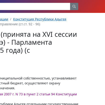
рации
Конституция Республики Адыгея
равление (ст.ст. 92 - 96)
(принята на XVI сессии
э) - Парламента
 года) (с
униципальной собственностью, устанавливают
стный бюджет, осуществляют охрану
значения.
я 2007 г. N 73 в пункт 2 статьи 94 Конституции
еспублики Адыгея отдельными государственными