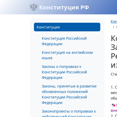
Конституция РФ
Ко
Конституция
К
Конституция Российской
Федерации
З
Конституция на английском
Р
языке
и
Законы о поправках к
Конституции Российской
Ста
Федерации
Законы, принятые в развитие
1. 
обновленных положений
мес
Конституции Российской
общ
Федерации
вн
Законопроекты о поправках к
2. 
действующей Конституции