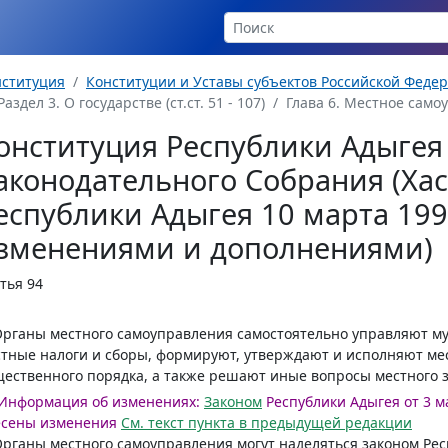
нституция
Конституции и Уставы субъектов Российской Феде
Раздел 3. О государстве (ст.ст. 51 - 107)
Глава 6. Местное самоуп
онституция Республики Адыгея 
аконодательного Собрания (Хас
еспублики Адыгея 10 марта 1995
зменениями и дополнениями)
тья 94
Органы местного самоуправления самостоятельно управляют м
тные налоги и сборы, формируют, утверждают и исполняют ме
ественного порядка, а также решают иные вопросы местного 
Информация об изменениях:
Законом
Республики Адыгея от 3 ма
есены изменения
См. текст пункта в предыдущей редакции
Органы местного самоуправления могут наделяться законом Р