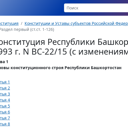
нституция
Конституции и Уставы субъектов Российской Феде
Раздел первый (ст.ст. 1-126)
онституция Республики Башкор
993 г. N ВС-22/15 (с изменени
ва 1
новы конституционного строя Республики Башкортостан
тья 1
тья 2
тья 3
тья 4
тья 5
тья 6
тья 7
тья 8