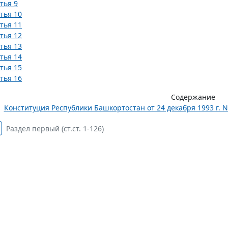
тья 9
тья 10
тья 11
тья 12
тья 13
тья 14
тья 15
тья 16
Содержание
Конституция Республики Башкортостан от 24 декабря 1993 г. 
Раздел первый (ст.ст. 1-126)