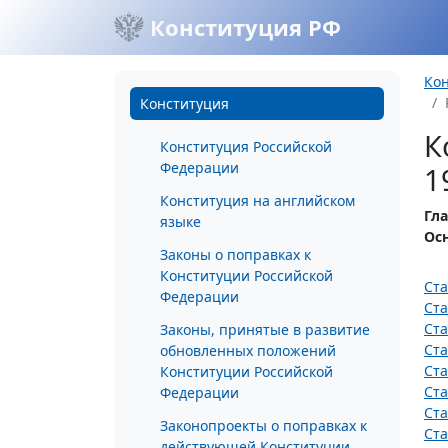
Конституция РФ
Ко
Конституция
К
Конституция Российской
Федерации
1
Конституция на английском
Гла
языке
Ос
Законы о поправках к
Конституции Российской
Ста
Федерации
Ста
Ста
Законы, принятые в развитие
Ста
обновленных положений
Ста
Конституции Российской
Ста
Федерации
Ста
Законопроекты о поправках к
Ста
действующей Конституции