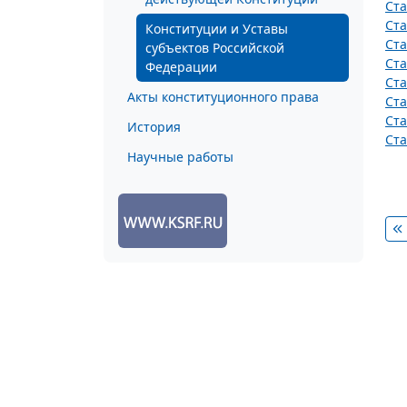
Ста
Ста
Конституции и Уставы
Ста
субъектов Российской
Ста
Федерации
Ста
Акты конституционного права
Ста
Ста
История
Ста
Научные работы