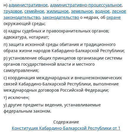
н)
административное
,
административно-процессуальное
,
трудовое
,
семейное
,
жилищное
,
земельное
,
водное
,
лесное
законодательство
,
законодательство
о недрах, об
охране
окружающей среды;
о) кадры судебных и правоохранительных органов;
адвокатура, нотариат;
п) защита исконной среды обитания и традиционного
образа жизни народов Кабардино-Балкарской Республики;
р) установление общих принципов организации системы
органов государственной власти и местного
самоуправления;
с) координация международных и внешнеэкономических
связей Кабардино-Балкарской Республики, выполнение
международных договоров Российской Федерации;
т) исключен;
у) другие предметы ведения, устанавливаемые
федеральным законом.
Содержание
Конституция Кабардино-Балкарской Республики от 1