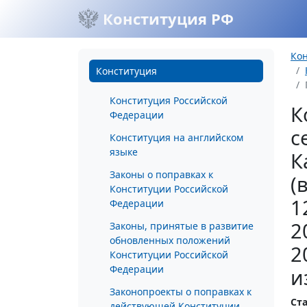
Конституция РФ
Ко
Конституция
Конституция Российской
К
Федерации
с
Конституция на английском
языке
К
Законы о поправках к
(
Конституции Российской
1
Федерации
2
Законы, принятые в развитие
обновленных положений
2
Конституции Российской
Федерации
и
Законопроекты о поправках к
Ста
действующей Конституции