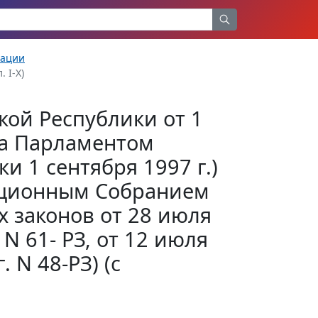
рации
. I-X)
кой Республики от 1
ята Парламентом
и 1 сентября 1997 г.)
туционным Собранием
х законов от 28 июля
. N 61- РЗ, от 12 июля
. N 48-РЗ) (с