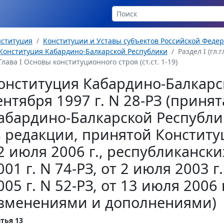
нституция
Конституции и Уставы субъектов Российской Феде
Конституция Кабардино-Балкарской Республики
Раздел I (гл.гл
Глава I Основы конституционного строя (ст.ст. 1-19)
онституция Кабардино-Балкарс
ентября 1997 г. N 28-РЗ (прин
абардино-Балкарской Республик
в редакции, принятой Консти
2 июля 2006 г., республикански
001 г. N 74-РЗ, от 2 июля 2003 г
005 г. N 52-РЗ, от 13 июля 2006 г
зменениями и дополнениями)
тья 13