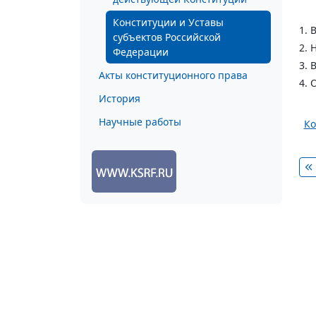
Конституции и Уставы
1. 
субъектов Российской
2. 
Федерации
3. 
Акты конституционного права
4. 
История
Научные работы
Ко