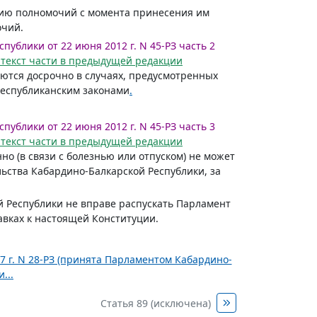
ению полномочий с момента принесения им
очий.
ублики от 22 июня 2012 г. N 45-РЗ часть 2
 текст части в предыдущей редакции
ются досрочно в случаях, предусмотренных
республиканским законами
.
ублики от 22 июня 2012 г. N 45-РЗ часть 3
 текст части в предыдущей редакции
нно (в связи с болезнью или отпуском) не может
ьства Кабардино-Балкарской Республики, за
 Республики не вправе распускать Парламент
вках к настоящей Конституции.
7 г. N 28-РЗ (принята Парламентом Кабардино-
...
Статья 89 (исключена)