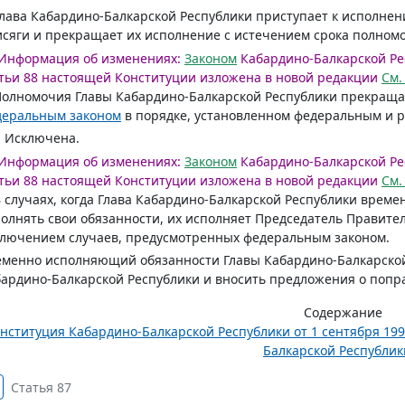
Глава Кабардино-Балкарской Республики приступает к исполн
сяги и прекращает их исполнение с истечением срока полном
Информация об изменениях:
Законом
Кабардино-Балкарской Респ
тьи 88 настоящей Конституции изложена в новой редакции
См.
Полномочия Главы Кабардино-Балкарской Республики прекраща
деральным законом
в порядке, установленном федеральным и 
. Исключена.
Информация об изменениях:
Законом
Кабардино-Балкарской Респ
тьи 88 настоящей Конституции изложена в новой редакции
См.
В случаях, когда Глава Кабардино-Балкарской Республики време
олнять свои обязанности, их исполняет Председатель Правител
лючением случаев, предусмотренных федеральным законом.
менно исполняющий обязанности Главы Кабардино-Балкарской
ардино-Балкарской Республики и вносить предложения о попра
Содержание
нституция Кабардино-Балкарской Республики от 1 сентября 199
Балкарской Республики
Статья 87