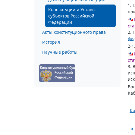
1. 
Конституции и Уставы
при
субъектов Российской
Федерации
ста
Акты конституционного права
2. 
фе
История
2-1
Научные работы
ста
3. 
исп
иск
Вре
Каб
Ко