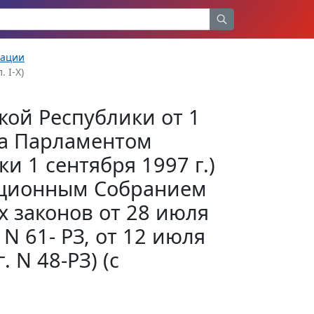
рации
. I-X)
кой Республики от 1
ята Парламентом
и 1 сентября 1997 г.)
туционным Собранием
х законов от 28 июля
. N 61- РЗ, от 12 июля
. N 48-РЗ) (с