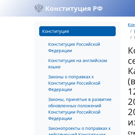
Конституция РФ
Ко
Конституция
Конституция Российской
К
Федерации
с
Конституция на английском
языке
К
Законы о поправках к
(
Конституции Российской
1
Федерации
2
Законы, принятые в развитие
обновленных положений
2
Конституции Российской
Федерации
и
Законопроекты о поправках к
Ста
действующей Конституции