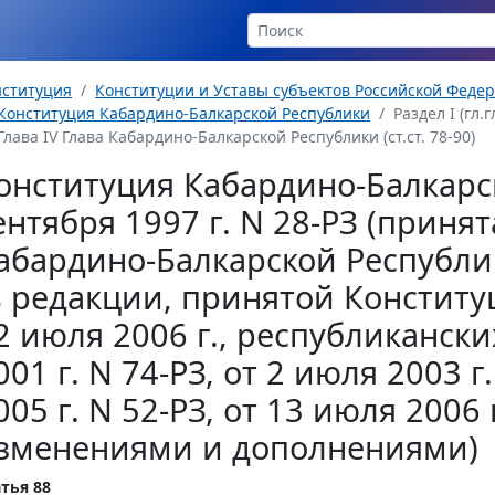
нституция
Конституции и Уставы субъектов Российской Феде
Конституция Кабардино-Балкарской Республики
Раздел I (гл.гл
Глава IV Глава Кабардино-Балкарской Республики (ст.ст. 78-90)
онституция Кабардино-Балкарс
ентября 1997 г. N 28-РЗ (прин
абардино-Балкарской Республик
в редакции, принятой Консти
2 июля 2006 г., республикански
001 г. N 74-РЗ, от 2 июля 2003 г
005 г. N 52-РЗ, от 13 июля 2006 г
зменениями и дополнениями)
тья 88