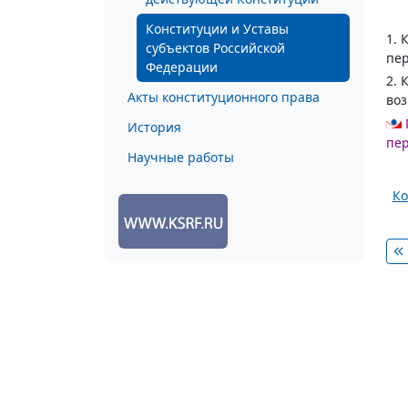
Конституции и Уставы
1. 
субъектов Российской
пер
Федерации
2. 
Акты конституционного права
воз
История
пер
Научные работы
Ко