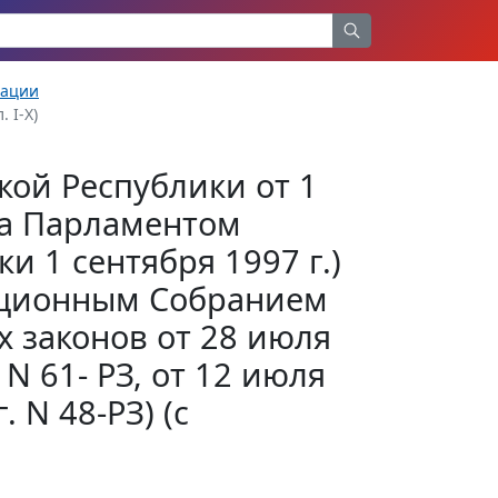
рации
. I-X)
кой Республики от 1
ята Парламентом
и 1 сентября 1997 г.)
туционным Собранием
х законов от 28 июля
. N 61- РЗ, от 12 июля
. N 48-РЗ) (с