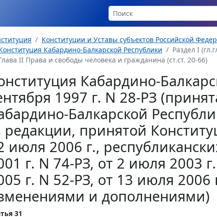
нституция
Конституции и Уставы субъектов Российской Феде
Конституция Кабардино-Балкарской Республики
Раздел I (гл.гл
Глава II Права и свободы человека и гражданина (ст.ст. 20-66)
онституция Кабардино-Балкарс
ентября 1997 г. N 28-РЗ (прин
абардино-Балкарской Республик
в редакции, принятой Консти
2 июля 2006 г., республикански
001 г. N 74-РЗ, от 2 июля 2003 г
005 г. N 52-РЗ, от 13 июля 2006 г
зменениями и дополнениями)
тья 31