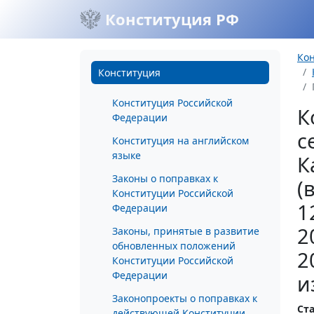
Конституция РФ
Ко
Конституция
Конституция Российской
К
Федерации
с
Конституция на английском
языке
К
Законы о поправках к
(
Конституции Российской
1
Федерации
2
Законы, принятые в развитие
обновленных положений
2
Конституции Российской
Федерации
и
Законопроекты о поправках к
Ста
действующей Конституции