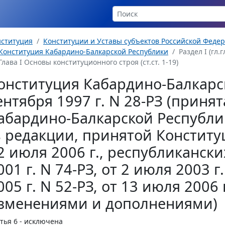
нституция
Конституции и Уставы субъектов Российской Феде
Конституция Кабардино-Балкарской Республики
Раздел I (гл.гл
Глава I Основы конституционного строя (ст.ст. 1-19)
онституция Кабардино-Балкарс
ентября 1997 г. N 28-РЗ (прин
абардино-Балкарской Республик
в редакции, принятой Консти
2 июля 2006 г., республикански
001 г. N 74-РЗ, от 2 июля 2003 г
005 г. N 52-РЗ, от 13 июля 2006 г
зменениями и дополнениями)
тья 6
- исключена