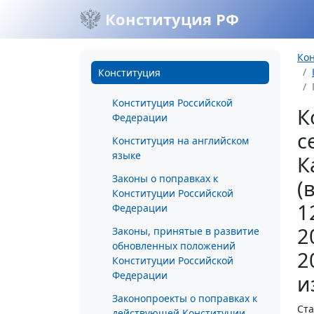
Конституция РФ
Ко
Конституция
Конституция Российской
К
Федерации
с
Конституция на английском
языке
К
Законы о поправках к
(
Конституции Российской
1
Федерации
2
Законы, принятые в развитие
обновленных положений
2
Конституции Российской
Федерации
и
Законопроекты о поправках к
Ста
действующей Конституции