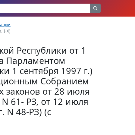
рации
. I-X)
кой Республики от 1
ята Парламентом
и 1 сентября 1997 г.)
туционным Собранием
х законов от 28 июля
. N 61- РЗ, от 12 июля
. N 48-РЗ) (с