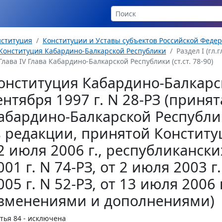
нституция
Конституции и Уставы субъектов Российской Феде
Конституция Кабардино-Балкарской Республики
Раздел I (гл.гл
Глава IV Глава Кабардино-Балкарской Республики (ст.ст. 78-90)
онституция Кабардино-Балкарс
ентября 1997 г. N 28-РЗ (прин
абардино-Балкарской Республик
в редакции, принятой Консти
2 июля 2006 г., республикански
001 г. N 74-РЗ, от 2 июля 2003 г
005 г. N 52-РЗ, от 13 июля 2006 г
зменениями и дополнениями)
тья 84
- исключена