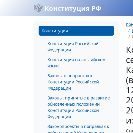
Конституция РФ
Ко
Конституция
Конституция Российской
К
Федерации
с
Конституция на английском
языке
К
Законы о поправках к
(
Конституции Российской
1
Федерации
2
Законы, принятые в развитие
обновленных положений
2
Конституции Российской
Федерации
и
Законопроекты о поправках к
Ста
действующей Конституции