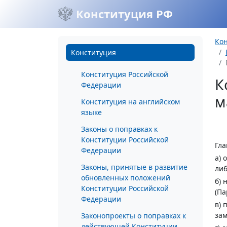
Конституция РФ
Ко
Конституция
Конституция Российской
К
Федерации
м
Конституция на английском
языке
Законы о поправках к
Конституции Российской
Гла
Федерации
а) 
Законы, принятые в развитие
либ
обновленных положений
б) 
Конституции Российской
(Па
Федерации
в) 
зам
Законопроекты о поправках к
действующей Конституции