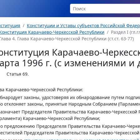
нституция
Конституции и Уставы субъектов Российской Феде
Конституция Карачаево-Черкесской Республики
Раздел I (гл.г
Глава 4. Глава Карачаево-Черкесской Республики (ст.ст. 63-77)
онституция Карачаево-Черкесск
арта 1996 г. (с изменениями и
Статья 69
.
ва Карачаево-Черкесской Республики:
обнародует законы, удостоверяя их обнародование путем подпи
о отклоняет законы, принятые Народным Собранием (Парламен
назначает Председателя Правительства Карачаево-Черкесской 
рламента) Карачаево-Черкесской Республики;
по предложению Председателя Правительства Карачаево-Черке
естителей Председателя Правительства Карачаево-Черкесской