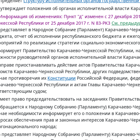
определяет
структуру исполнительных органов государственной
) утверждает положения об органах исполнительной власти Кар
Информация об изменениях:
Пункт "д" изменен с 27 декабря 201
кесской Республики от 25 декабря 2017 г. N 83-PK3
См. предыд
представляет в Народное Собрание (Парламент) Карачаево-Чер
жета, отчет об исполнении республиканского бюджета и ежего
оприятий по реализации стратегии социально-экономического
формирует Правительство Карачаево-Черкесской Республики, н
жности руководителей органов исполнительной власти Карача
вправе приостанавливать действие актов Правительства Карач
омств Карачаево-Черкесской Республики, других подведомстве
чае противоречия их
Конституции
Российской Федерации, фед
ачаево-Черкесской Республики и актам Главы Карачаево-Черк
тветствующим судом;
имеет право председательствовать на заседаниях Правительств
обращается к Народному Собранию (Парламенту) Карачаево-Чер
чае необходимости информирует его о положении в Карачаево
росах обеспечения прав и законных интересов Карачаево-Чер
гонационального народа;
) представляет Народному Собранию (Парламенту) Карачаево-Ч