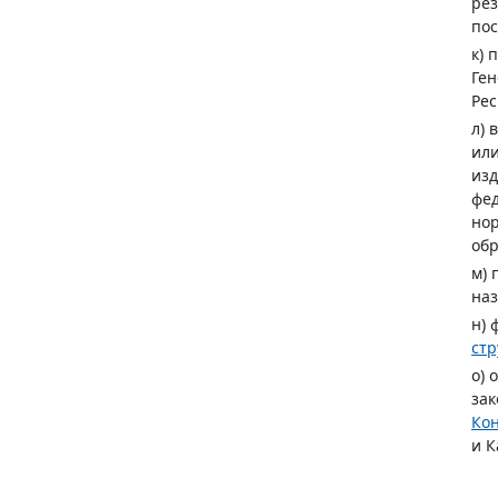
рез
пос
к) 
Ген
Рес
л) 
или
изд
фе
нор
обр
м) 
наз
н) 
стр
о) 
зак
Ко
и К