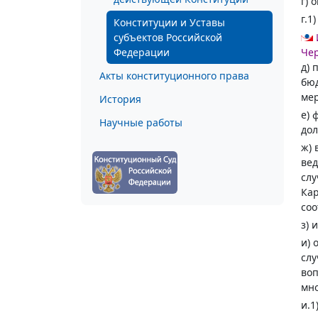
г) 
г.1
Конституции и Уставы
субъектов Российской
Федерации
Чер
д) 
Акты конституционного права
бюд
мер
История
е) 
Научные работы
дол
ж) 
вед
слу
Кар
соо
з) 
и) 
слу
воп
мно
и.1