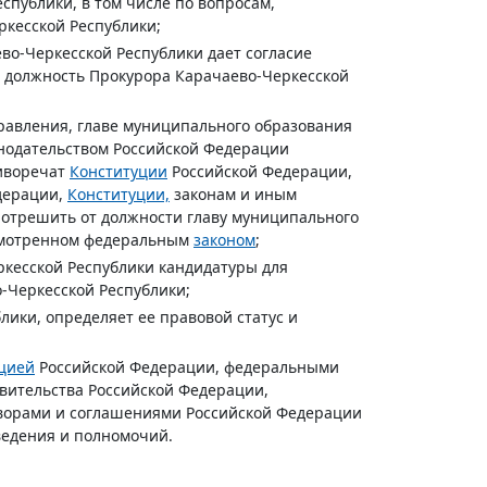
спублики, в том числе по вопросам,
кесской Республики;
во-Черкесской Республики дает согласие
 должность Прокурора Карачаево-Черкесской
равления, главе муниципального образования
онодательством Российской Федерации
тиворечат
Конституции
Российской Федерации,
дерации,
Конституции,
законам и иным
отрешить от должности главу муниципального
усмотренном федеральным
законом
;
ркесской Республики кандидатуры для
-Черкесской Республики;
ики, определяет ее правовой статус и
цией
Российской Федерации, федеральными
вительства Российской Федерации,
оворами и соглашениями Российской Федерации
ведения и полномочий.