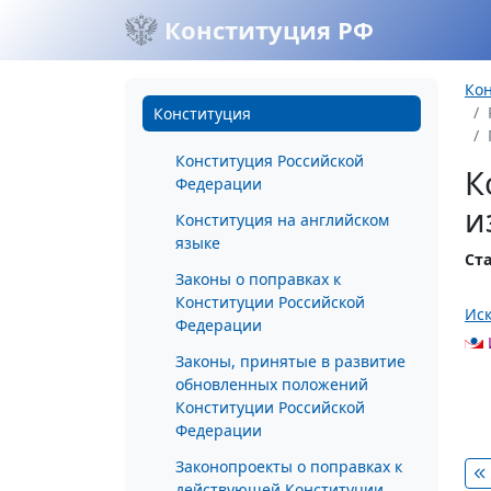
Конституция РФ
Ко
Конституция
Конституция Российской
К
Федерации
и
Конституция на английском
языке
Ста
Законы о поправках к
Конституции Российской
Ис
Федерации
Законы, принятые в развитие
обновленных положений
Конституции Российской
Федерации
Законопроекты о поправках к
действующей Конституции