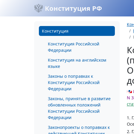
Конституция РФ
Ко
Конституция
Конституция Российской
К
Федерации
(
Конституция на английском
языке
О
Законы о поправках к
д
Конституции Российской
Федерации
N 3
Законы, принятые в развитие
ста
обновленных положений
Конституции Российской
Федерации
1. 
Осе
Законопроекты о поправках к
2. 
действующей Конституции