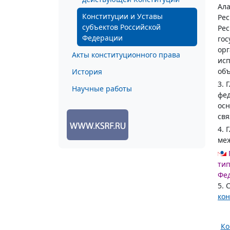
Ала
Конституции и Уставы
Рес
субъектов Российской
Рес
Федерации
гос
орг
Акты конституционного права
исп
об
История
3. 
Научные работы
фед
ос
свя
4. 
меж
тип
Фе
5. 
ко
Ко