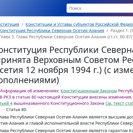
нституция
Конституции и Уставы субъектов Российской Феде
Конституция Республики Северная Осетия-Алания
Раздел 1. (
Глава 5. Глава Республики Северная Осетия-Алания (ст.ст. 80-87)
онституция Республики Северн
принята Верховным Советом Ре
сетия 12 ноября 1994 г.) (с из
ополнениями)
Информация об изменениях:
Конституционным Законом
Республ
8-РКЗ в статью 80 настоящей Конституции внесены изменения
тьей 4
вышеназванного Конституционного Закона
См. текст ст
Статья 80.
Глава Республики Северная Осетия-Алания является высшим д
тия-Алания и главой исполнительной власти Республики Север
Глава Республики Северная Осетия-Алания является гарантом 