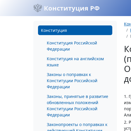
Конституция РФ
Ко
Конституция
Конституция Российской
К
Федерации
(
Конституция на английском
языке
О
Законы о поправках к
д
Конституции Российской
Федерации
Законы, принятые в развитие
1. 
обновленных положений
изм
Конституции Российской
пор
Федерации
Ала
2. 
Законопроекты о поправках к
уст
действующей Конституции