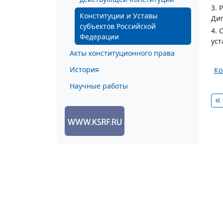
3. 
Конституции и Уставы
Диг
субъектов Российской
4. 
Федерации
уст
Акты конституционного права
История
Ко
Научные работы