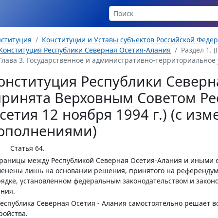
нституция
Конституции и Уставы субъектов Российской Феде
Конституция Республики Северная Осетия-Алания
Раздел 1. (
Глава 3. Государственное и административно-территориальное у
онституция Республики Северн
принята Верховным Советом Ре
сетия 12 ноября 1994 г.) (с из
ополнениями)
Статья 64.
Границы между Республикой Северная Осетия-Алания и иными 
енены лишь на основании решения, принятого на референдуме
ядке, установленном федеральным законодательством и закон
ния.
Республика Северная Осетия - Алания самостоятельно решает
ройства.