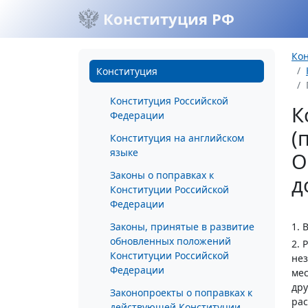
Конституция РФ
Ко
Конституция
Конституция Российской
К
Федерации
(
Конституция на английском
языке
О
Законы о поправках к
д
Конституции Российской
Федерации
Законы, принятые в развитие
1. 
обновленных положений
2. 
Конституции Российской
нез
Федерации
мес
дру
Законопроекты о поправках к
рас
действующей Конституции