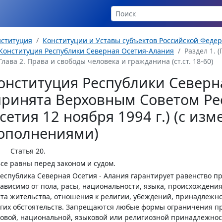
нституция
Конституции и Уставы субъектов Российской Феде
Конституция Республики Северная Осетия-Алания
Раздел 1. (
Глава 2. Права и свободы человека и гражданина (ст.ст. 18-60)
онституция Республики Северн
принята Верховным Советом Ре
сетия 12 ноября 1994 г.) (с из
ополнениями)
Статья 20.
Все равны перед законом и судом.
Республика Северная Осетия - Алания гарантирует равенство п
ависимо от пола, расы, национальности, языка, происхождени
та жительства, отношения к религии, убеждений, принадлежн
гих обстоятельств. Запрещаются любые формы ограничения пр
овой, национальной, языковой или религиозной принадлежнос