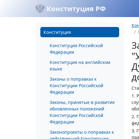
Конституция РФ
Ко
Конституция
З
Конституция Российской
Федерации
"
Конституция на английском
Д
языке
д
Законы о поправках к
Конституции Российской
Ста
Федерации
1. 
Законы, принятые в развитие
сл
обновленных положений
обл
Конституции Российской
2. 
Федерации
фед
3. 
Законопроекты о поправках к
пр
действующей Конституции