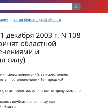
рации
Устав Белгородской области
1 декабря 2003 г. N 108
принят областной
менениями и
л силу)
ения своих полномочий, за исключением
яются постановлениями Белгородской
о дня их принятия, если иное не предусмотрено
льному опубликованию в случаях,
 области.