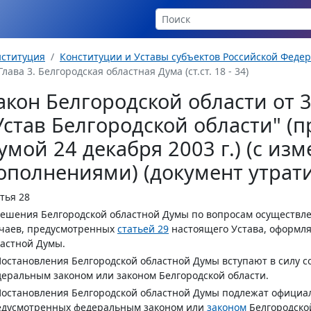
нституция
Конституции и Уставы субъектов Российской Феде
Глава 3. Белгородская областная Дума (ст.ст. 18 - 34)
акон Белгородской области от 3
Устав Белгородской области" (
умой 24 декабря 2003 г.) (с из
ополнениями) (документ утрати
тья 28
Решения Белгородской областной Думы по вопросам осуществл
учаев, предусмотренных
статьей 29
настоящего Устава, оформл
астной Думы.
Постановления Белгородской областной Думы вступают в силу с
еральным законом или законом Белгородской области.
Постановления Белгородской областной Думы подлежат официа
едусмотренных федеральным законом или
законом
Белгородской