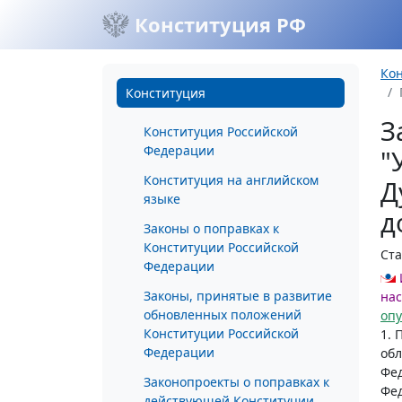
Конституция РФ
Ко
Конституция
З
Конституция Российской
Федерации
"
Конституция на английском
Д
языке
д
Законы о поправках к
Конституции Российской
Ста
Федерации
Законы, принятые в развитие
нас
обновленных положений
оп
Конституции Российской
1. 
Федерации
обл
Фед
Законопроекты о поправках к
Фед
действующей Конституции