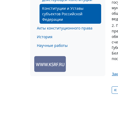
гос
мун
Конституции и Уставы
общ
субъектов Российской
вед
Федерации
2. 
Акты конституционного права
пре
обя
История
сче
Научные работы
Губ
Бел
пос
Зак