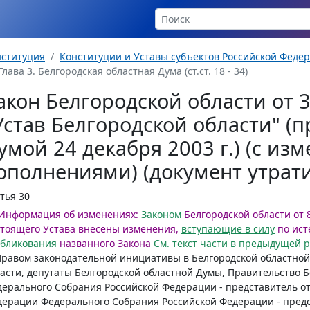
нституция
Конституции и Уставы субъектов Российской Феде
Глава 3. Белгородская областная Дума (ст.ст. 18 - 34)
акон Белгородской области от 3
Устав Белгородской области" (
умой 24 декабря 2003 г.) (с из
ополнениями) (документ утрати
тья 30
Информация об изменениях:
Законом
Белгородской области от 8 
тоящего Устава внесены изменения,
вступающие в силу
по ист
убликования
названного Закона
См. текст части в предыдущей 
Правом законодательной инициативы в Белгородской областной
асти, депутаты Белгородской областной Думы, Правительство 
ерального Собрания Российской Федерации - представитель от
ерации Федерального Собрания Российской Федерации - предс