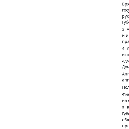
Бря
гос
рук
Губ
3. 
и и
пра
4. 
исп
адм
Ду
Апп
апп
Пол
Фин
на 
5. 
Губ
обл
про