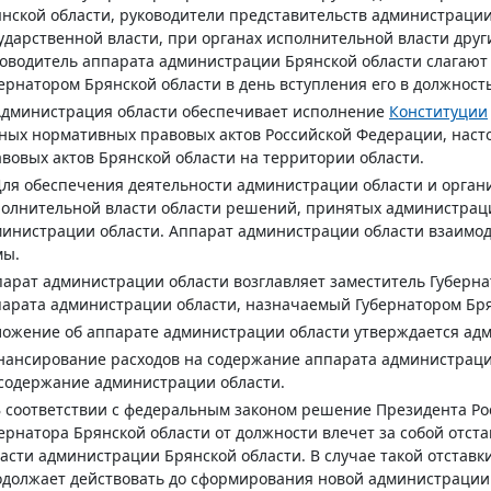
нской области, руководители представительств администраци
ударственной власти, при органах исполнительной власти друг
оводитель аппарата администрации Брянской области слагают
ернатором Брянской области в день вступления его в должность
Администрация области обеспечивает исполнение
Конституции
ных нормативных правовых актов Российской Федерации, наст
вовых актов Брянской области на территории области.
Для обеспечения деятельности администрации области и орга
олнительной власти области решений, принятых администраци
инистрации области. Аппарат администрации области взаимод
мы.
арат администрации области возглавляет заместитель Губерна
арата администрации области, назначаемый Губернатором Бря
ожение об аппарате администрации области утверждается адм
ансирование расходов на содержание аппарата администрации
содержание администрации области.
В соответствии с федеральным законом решение Президента Р
ернатора Брянской области от должности влечет за собой отст
асти администрации Брянской области. В случае такой отстав
должает действовать до сформирования новой администрации 