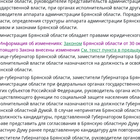
нской области, руководителей представительств администрац
ударственной власти, при органах исполнительной власти друг
оводителя аппарата администрации Брянской области. Поряд
асти, определения структуры аппарата администрации Брянск
авом и законами Брянской области.
инистрация Брянской области обладает правами юридического
Информация об изменениях:
Законом
Брянской области от 30 окт
тоящего Закона внесены изменения
См. текст пункта в преды
Вице-губернатор Брянской области, заместители Губернатора Бр
олнительной власти области назначаются на должность и осв
нской области.
е-губернатор Брянской области, заместители Губернатора Брян
инистрации области при федеральных органах государственно
гих субъектов Российской Федерации, руководитель органа исп
ществляющего функции по социальной защите населения облас
олнительной власти области назначаются на должности Губерн
нской областной Думой. В случае непринятия Брянской област
должность кандидатуры, представленной Губернатором Брянско
аве представить для согласования в Брянскую областную Думу
астную Думу ранее представленную кандидатуру для повторног
естители Губернатора Брянской области, руководители органо