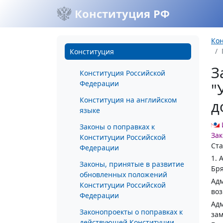
Конституция РФ
Ко
Конституция
З
Конституция Российской
Федерации
"
Конституция на английском
д
языке
Законы о поправках к
За
Конституции Российской
Ста
Федерации
1. 
Законы, принятые в развитие
Бря
обновленных положений
Адм
Конституции Российской
воз
Федерации
Адм
Законопроекты о поправках к
зам
действующей Конституции