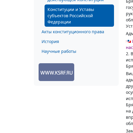
Бря
гос
Конституции и Уставы
рук
субъектов Российской
обл
Федерации
Уст
Акты конституционного права
Адм
История
нас
Научные работы
2. 
исп
Бря
Виц
адм
дру
осу
исп
Бря
на 
впр
обл
Зам