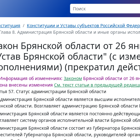
нституция
Конституции и Уставы субъектов Российской Феде
Глава 8. Администрация Брянской области и иные органы испол
акон Брянской области от 26 янв
Устав Брянской области" (с из
ополнениями) (прекратил дейс
Информация об изменениях:
Законом
Брянской области от 26 ян
кона внесены изменения
См. текст статьи в предыдущей редакц
тья 57.
Статус администрации Брянской области
Администрация Брянской области является высшим исполнител
нской области. Возглавляет администрацию Брянской области 
инистрация Брянской области является постоянно действующи
главляет систему органов исполнительной власти Брянской обл
инистрация Брянской области состоит из Губернатора Брянской
естителей Губернатора Брянской области, руководителей орга