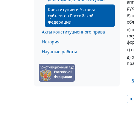
апп
рук
Конституции и Уставы
субъектов Российской
б) 
Федерации
обл
в) 
Акты конституционного права
гос
История
фо
г) 
Научные работы
д) 
пра
З