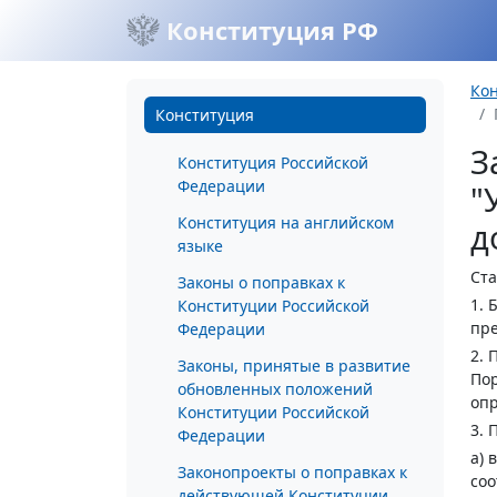
Конституция РФ
Ко
Конституция
З
Конституция Российской
Федерации
"
Конституция на английском
д
языке
Ста
Законы о поправках к
1. 
Конституции Российской
пре
Федерации
2. 
Законы, принятые в развитие
Пор
обновленных положений
опр
Конституции Российской
3. 
Федерации
а) 
Законопроекты о поправках к
соо
действующей Конституции