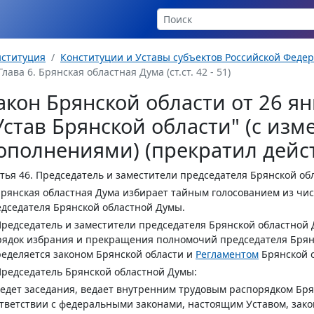
нституция
Конституции и Уставы субъектов Российской Феде
Глава 6. Брянская областная Дума (ст.ст. 42 - 51)
акон Брянской области от 26 янв
Устав Брянской области" (с из
ополнениями) (прекратил дейс
тья 46.
Председатель и заместители председателя Брянской об
Брянская областная Дума избирает тайным голосованием из чис
дседателя Брянской областной Думы.
Председатель и заместители председателя Брянской областной
ядок избрания и прекращения полномочий председателя Брянс
еделяется законом Брянской области и
Регламентом
Брянской 
Председатель Брянской областной Думы:
ведет заседания, ведает внутренним трудовым распорядком Бря
тветствии с федеральными законами, настоящим Уставом, зак