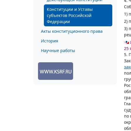
4. 
Соб
Конституции и Уставы
1) 
субъектов Российской
2) 
Федерации
3) 
Акты конституционного права
ре
История
25 
Научные работы
5. 
Зак
зак
пол
гру
Рос
обл
гра
Гла
суд
по 
ок
обл