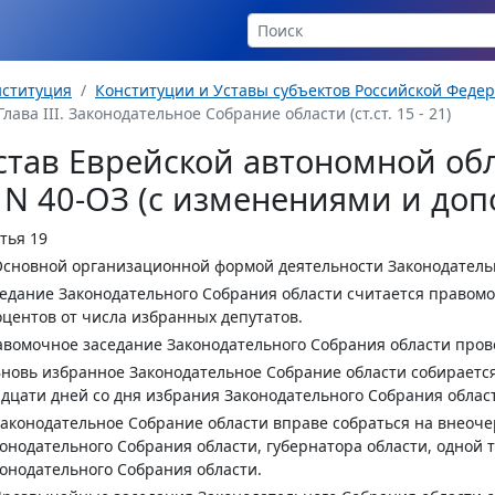
нституция
Конституции и Уставы субъектов Российской Феде
Глава III. Законодательное Собрание области (ст.ст. 15 - 21)
став Еврейской автономной обл
. N 40-ОЗ (с изменениями и до
тья 19
Основной организационной формой деятельности Законодатель
едание Законодательного Собрания области считается правомо
центов от числа избранных депутатов.
вомочное заседание Законодательного Собрания области прово
Вновь избранное Законодательное Собрание области собирается
дцати дней со дня избрания Законодательного Собрания облас
Законодательное Собрание области вправе собраться на внеоч
онодательного Собрания области, губернатора области, одной 
онодательного Собрания области.