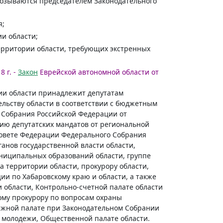
созываются председателем Законодательного
я;
и области;
территории области, требующих экстренных
8 г. -
Закон
Еврейской автономной области от
ии области принадлежит депутатам
ельству области в соответствии с бюджетным
о Собрания Российской Федерации от
ию депутатских мандатов от региональной
 Совете Федерации Федерального Собрания
анов государственной власти области,
ниципальных образований области, группе
 территории области, прокурору области,
и по Хабаровскому краю и области, а также
и области, Контрольно-счетной палате области
ому прокурору по вопросам охраны
жной палате при Законодательном Собрании
 молодежи, Общественной палате области.