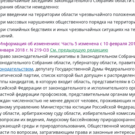
Чрезвычайные заседания Законодательного Собрания области 
рания области немедленно:
при введении на территории области чрезвычайного положени
при массовых нарушениях общественного порядка на территори
при стихийных бедствиях и иных чрезвычайных ситуациях на 
шений.
Информация об изменениях:
Часть 5 изменена с 10 февраля 201
января 2018 г. N 219-ОЗ
См. предыдущую редакцию
Право законодательной инициативы в Законодательном Собран
онодательного Собрания области, губернатору области, правит
онодательством
, депутату Государственной Думы Федеральног
итической партии, список которой был допущен к распределен
ппы кандидатов, в которую входит область, представителям в
сийской Федерации от законодательного и исполнительного орг
астной федерации профсоюзов, представительным органам му
ждан численностью не менее двухсот человек, проживающих на
вному управлению Министерства юстиции Российской Федераци
у области, арбитражному суду области, избирательной комисси
вопросам их ведения, Амурскому бассейновому природоохранн
ружающей среды и природопользования, Общественной молоде
асти по вопросам, затрагивающим права и законные интересы