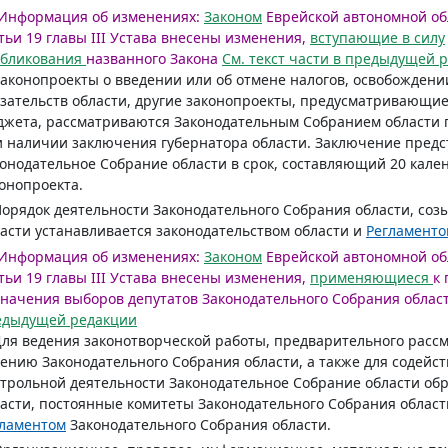
Информация об изменениях:
Законом
Еврейской автономной обла
тьи 19 главы III Устава внесены изменения,
вступающие в силу
убликования
названного Закона
См. текст части в предыдущей 
Законопроекты о введении или об отмене налогов, освобожден
зательств области, другие законопроекты, предусматривающие
жета, рассматриваются Законодательным Собранием области п
 наличии заключения губернатора области. Заключение предст
онодательное Собрание области в срок, составляющий 20 кале
онопроекта.
Порядок деятельности Законодательного Собрания области, со
асти устанавливается законодательством области и
Регламенто
Информация об изменениях:
Законом
Еврейской автономной обла
тьи 19 главы III Устава внесены изменения,
применяющиеся
к
начения выборов депутатов Законодательного Собрания област
едыдущей редакции
Для ведения законотворческой работы, предварительного рассм
ению Законодательного Собрания области, а также для содейс
трольной деятельности Законодательное Собрание области обр
асти, постоянные комитеты Законодательного Собрания област
гламентом
Законодательного Собрания области.