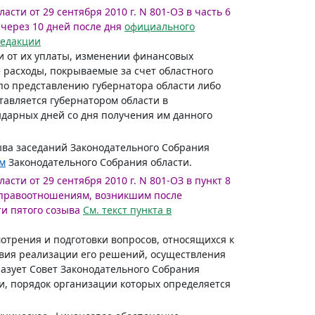
сти от 29 сентября 2010 г. N 801-ОЗ в часть 6
через 10 дней после дня
официального
редакции
ии от их уплаты, изменении финансовых
 расходы, покрываемые за счет областного
о представлению губернатора области либо
авляется губернатором области в
ндарных дней со дня получения им данного
зыва заседаний Законодательного Собрания
м
Законодательного Собрания области.
сти от 29 сентября 2010 г. N 801-ОЗ в пункт 8
 правоотношениям, возникшим после
и пятого созыва
См. текст пункта в
отрения и подготовки вопросов, относящихся к
твия реализации его решений, осуществления
азует Совет Законодательного Собрания
и, порядок организации которых определяется