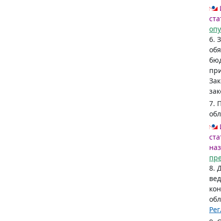
ста
оп
6. 
обя
бюд
при
Зак
зак
7. 
обл
ста
наз
пр
8. 
вед
кон
обл
Ре