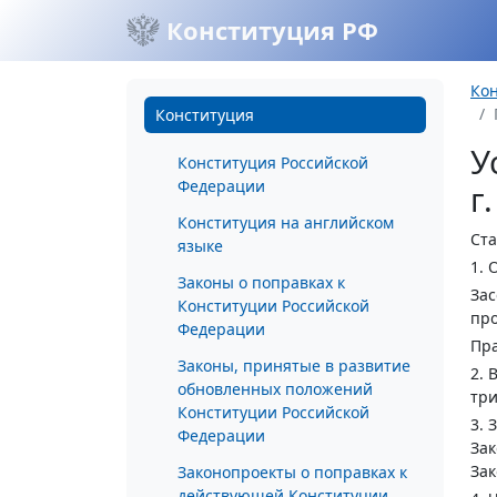
Конституция РФ
Ко
Конституция
У
Конституция Российской
Федерации
г
Конституция на английском
Ста
языке
1. 
Законы о поправках к
Зас
Конституции Российской
про
Федерации
Пра
Законы, принятые в развитие
2. 
обновленных положений
три
Конституции Российской
3. 
Федерации
Зак
Зак
Законопроекты о поправках к
действующей Конституции