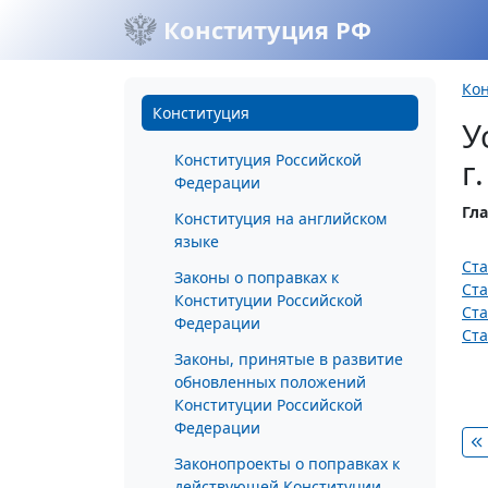
Конституция РФ
Ко
Конституция
У
Конституция Российской
г
Федерации
Гла
Конституция на английском
языке
Ста
Законы о поправках к
Ста
Конституции Российской
Ста
Федерации
Ста
Законы, принятые в развитие
обновленных положений
Конституции Российской
Федерации
Законопроекты о поправках к
действующей Конституции