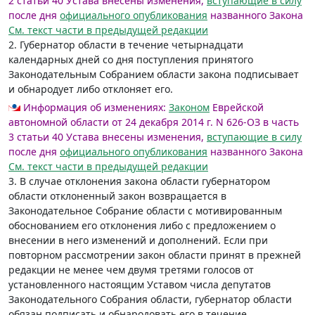
2 статьи 40 Устава внесены изменения,
вступающие в силу
после дня
официального опубликования
названного Закона
См. текст части в предыдущей редакции
2. Губернатор области в течение четырнадцати
календарных дней со дня поступления принятого
Законодательным Собранием области закона подписывает
и обнародует либо отклоняет его.
Информация об изменениях:
Законом
Еврейской
автономной области от 24 декабря 2014 г. N 626-ОЗ в часть
3 статьи 40 Устава внесены изменения,
вступающие в силу
после дня
официального опубликования
названного Закона
См. текст части в предыдущей редакции
3. В случае отклонения закона области губернатором
области отклоненный закон возвращается в
Законодательное Собрание области с мотивированным
обоснованием его отклонения либо с предложением о
внесении в него изменений и дополнений. Если при
повторном рассмотрении закон области принят в прежней
редакции не менее чем двумя третями голосов от
установленного настоящим Уставом числа депутатов
Законодательного Собрания области, губернатор области
обязан подписать и обнародовать его в течение