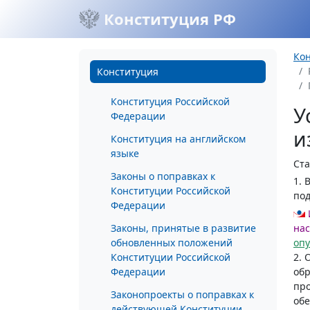
Конституция РФ
Ко
Конституция
Конституция Российской
У
Федерации
и
Конституция на английском
языке
Ста
Законы о поправках к
1. 
Конституции Российской
под
Федерации
Законы, принятые в развитие
нас
обновленных положений
оп
Конституции Российской
2. 
Федерации
обр
про
Законопроекты о поправках к
обе
действующей Конституции