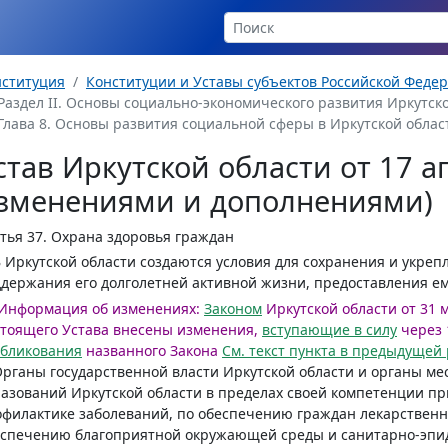
нституция
Конституции и Уставы субъектов Российской Феде
Раздел II. Основы социально-экономического развития Иркутской 
Глава 8. Основы развития социальной сферы в Иркутской области 
став Иркутской области от 17 ап
зменениями и дополнениями)
тья 37.
Охрана здоровья граждан
В Иркутской области создаются условия для сохранения и укреп
держания его долголетней активной жизни, предоставления е
Информация об изменениях:
Законом
Иркутской области от 31 ма
тоящего Устава внесены изменения,
вступающие в силу
через 
убликования
названного Закона
См. текст пункта в предыдущей
Органы государственной власти Иркутской области и органы м
азований Иркутской области в пределах своей компетенции п
филактике заболеваний, по обеспечению граждан лекарствен
спечению благоприятной окружающей среды и санитарно-эпид