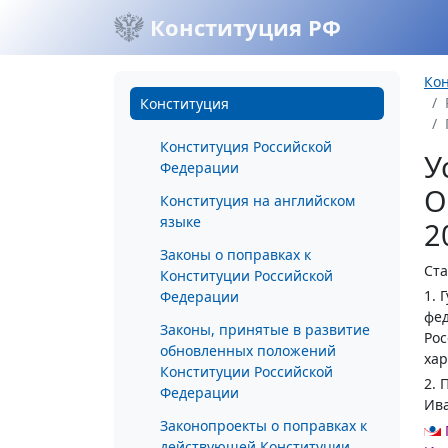
Конституция РФ
Ко
Конституция
Конституция Российской
У
Федерации
О
Конституция на английском
языке
2
Законы о поправках к
Ста
Конституции Российской
1. 
Федерации
фед
Законы, принятые в развитие
Рос
обновленных положений
хар
Конституции Российской
2. 
Федерации
Ива
Законопроекты о поправках к
действующей Конституции