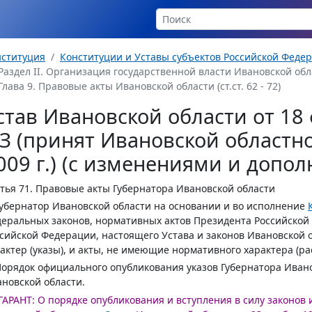
нституция
Конституции и Уставы субъектов Российской Феде
Раздел II. Организация государственной власти Ивановской област
Глава 9. Правовые акты Ивановской области (ст.ст. 62 - 72)
став Ивановской области от 18 
З (принят Ивановской областн
009 г.) (с изменениями и допо
тья 71.
Правовые акты Губернатора Ивановской области
Губернатор Ивановской области на основании и во исполнение
еральных законов, нормативных актов Президента Российской
сийской Федерации, настоящего Устава и законов Ивановской
актер (указы), и акты, не имеющие нормативного характера (р
Порядок официального опубликования указов Губернатора Иван
новской области.
ГАРАНТ:
О порядке опубликования и вступления в силу законов