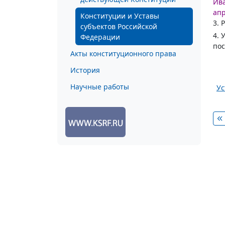
Ива
апр
Конституции и Уставы
3. 
субъектов Российской
4. 
Федерации
пос
Акты конституционного права
История
Научные работы
Ус