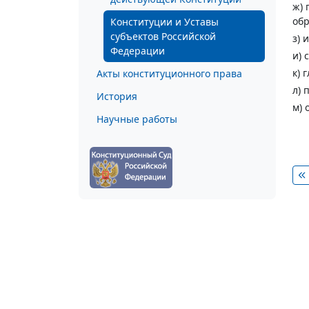
ж) 
обр
Конституции и Уставы
субъектов Российской
з) 
Федерации
и) 
к) 
Акты конституционного права
л) 
История
м) 
Научные работы