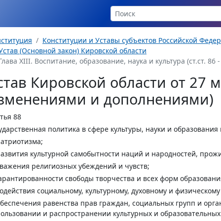
нституция
Конституции и Уставы субъектов Российской Феде
Устав (Основной закон) Кировской области
Глава XIII. Воспитание, образование, наука и культура (ст.ст. 86 -
став Кировской области от 27 м
зменениями и дополнениями)
тья 88
ударственная политика в сфере культуры, науки и образования 
патриотизма;
развития культурной самобытности наций и народностей, прож
уважения религиозных убеждений и чувств;
гарантированности свободы творчества и всех форм образовани
содействия социальному, культурному, духовному и физическом
обеспечения равенства прав граждан, социальных групп и орга
ользовании и распространении культурных и образовательных