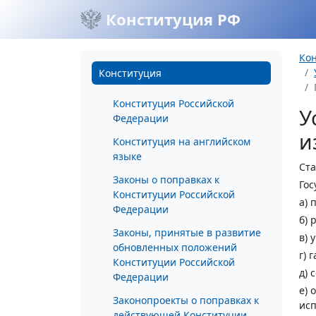
Конституция РФ
Ко
Конституция
Конституция Российской
У
Федерации
и
Конституция на английском
языке
Ста
Законы о поправках к
Гос
Конституции Российской
а) 
Федерации
б) 
Законы, принятые в развитие
в) 
обновленных положений
г) 
Конституции Российской
д) 
Федерации
е) 
Законопроекты о поправках к
исп
действующей Конституции