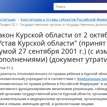
нституция
Конституции и Уставы субъектов Российской Феде
Раздел III.1. Государственные органы и государственные должн
акон Курской области от 2 октя
Устав Курской области" (приня
умой 27 сентября 2001 г.) (с и
ополнениями) (документ утрати
тья 51.2.
Должность Уполномоченного по правам ребенка в Курской облас
лномоченный) учреждается в соответствии с
Федеральным зак
лномоченных по правам ребенка в Российской Федерации" в ц
ективного функционирования механизмов реализации, соблюд
ей органами государственной власти Курской области, органам
разовательными и медицинскими организациями, организация
ям и семьям, имеющим детей, и должностными лицами.