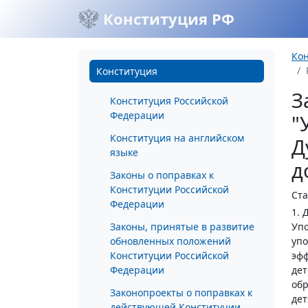
Конституция РФ
Ко
Конституция
З
Конституция Российской
Федерации
"
Конституция на английском
Д
языке
д
Законы о поправках к
Конституции Российской
Ста
Федерации
1. 
Законы, принятые в развитие
Упо
обновленных положений
упо
Конституции Российской
эфф
Федерации
дет
об
Законопроекты о поправках к
дет
действующей Конституции