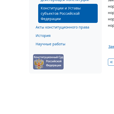
нор
Конституции и Уставы
нор
субъектов Российской
Федерации
нор
нор
Акты конституционного права
История
Научные работы
Зак