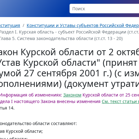
нституция
Конституции и Уставы субъектов Российской Феде
Раздел I. Курская область - субъект Российской Федерации (ст.ст. 
Глава 5. Система законодательства области (ст.ст. 13 - 20)
акон Курской области от 2 октя
Устав Курской области" (приня
умой 27 сентября 2001 г.) (с и
ополнениями) (документ утрати
Информация об изменениях:
Законом
Курской области от 25 сен
дела I настоящего Закона внесены изменения
См. текст стать
тья 14
.
онодательство области составляют:
ав Курской области;
оны области;