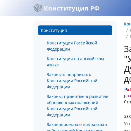
Конституция РФ
Ко
Конституция
Конституция Российской
З
Федерации
"
Конституция на английском
языке
Д
Законы о поправках к
д
Конституции Российской
Федерации
раз
Законы, принятые в развитие
Ста
обновленных положений
Конституции Российской
Федерации
Зак
Уст
Законопроекты о поправках к
действующей Конституции
зак