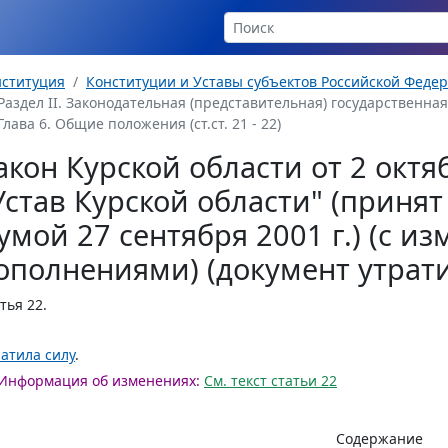
нституция
Конституции и Уставы субъектов Российской Феде
Раздел II. Законодательная (представительная) государственная вл
Глава 6. Общие положения (ст.ст. 21 - 22)
акон Курской области от 2 октя
Устав Курской области" (приня
умой 27 сентября 2001 г.) (с и
ополнениями) (документ утрати
тья 22
.
атила силу
.
Информация об изменениях:
См. текст статьи 22
Содержание