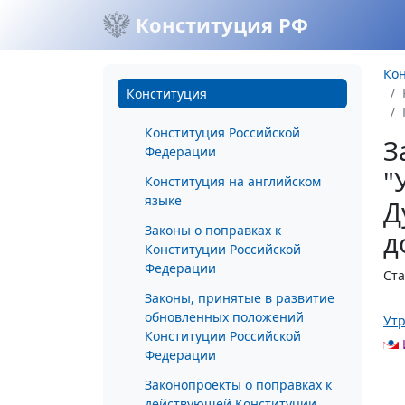
Конституция РФ
Ко
Конституция
Конституция Российской
З
Федерации
"
Конституция на английском
языке
Д
Законы о поправках к
д
Конституции Российской
Федерации
Ста
Законы, принятые в развитие
обновленных положений
Утр
Конституции Российской
Федерации
Законопроекты о поправках к
действующей Конституции