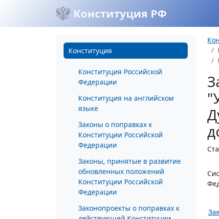
Конституция РФ
Ко
Конституция
Конституция Российской
З
Федерации
"
Конституция на английском
языке
Д
Законы о поправках к
д
Конституции Российской
Федерации
Ста
Законы, принятые в развитие
обновленных положений
Сис
Конституции Российской
Фед
Федерации
Законопроекты о поправках к
Зак
действующей Конституции