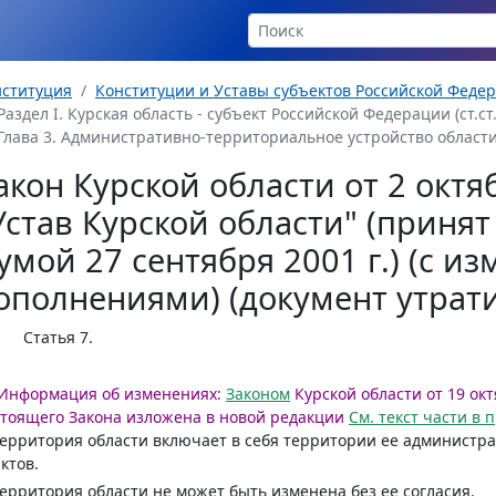
нституция
Конституции и Уставы субъектов Российской Феде
Раздел I. Курская область - субъект Российской Федерации (ст.ст. 
Глава 3. Административно-территориальное устройство области (с
акон Курской области от 2 октя
Устав Курской области" (приня
умой 27 сентября 2001 г.) (с и
ополнениями) (документ утрати
Статья 7
.
Информация об изменениях:
Законом
Курской области от 19 окт
тоящего Закона изложена в новой редакции
См. текст части в
Территория области включает в себя территории ее админист
ктов.
Территория области не может быть изменена без ее согласия.