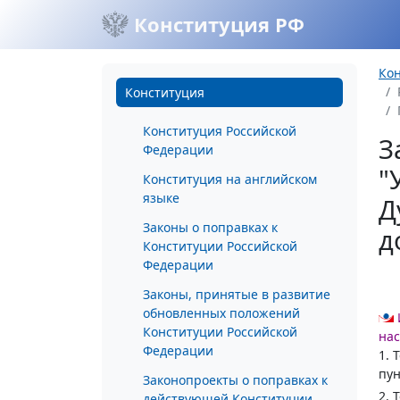
Конституция РФ
Ко
Конституция
Конституция Российской
З
Федерации
"
Конституция на английском
языке
Д
Законы о поправках к
д
Конституции Российской
Федерации
Законы, принятые в развитие
обновленных положений
Конституции Российской
нас
Федерации
1. 
пун
Законопроекты о поправках к
2. 
действующей Конституции