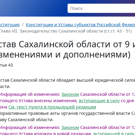
нституция
Конституции и Уставы субъектов Российской Феде
Глава VII. Законодательство Сахалинской области (ст.ст. 43 - 51)
став Сахалинской области от 9 и
зменениями и дополнениями)
тья 43
Устав Сахалинской области обладает высшей юридической сило
асти.
Информация об изменениях:
Законом
Сахалинской области от 12
тоящего Устава внесены изменения,
вступающие в силу
со дн
она
См. текст пункта в предыдущей редакции
Нормативные правовые акты органов государственной власти С
аву Сахалинской области.
Информация об изменениях:
Законом
Сахалинской области от 12
тоящего Устава изложен в новой редакции,
вступающей в силу