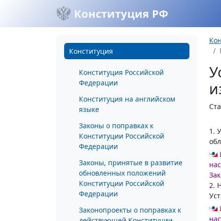
Конституция РФ
Ко
Конституция
У
Конституция Российской
Федерации
и
Конституция на английском
Ста
языке
Законы о поправках к
1. 
Конституции Российской
обл
Федерации
Законы, принятые в развитие
нас
обновленных положений
Зак
Конституции Российской
2. 
Федерации
Уст
Законопроекты о поправках к
нас
действующей Конституции