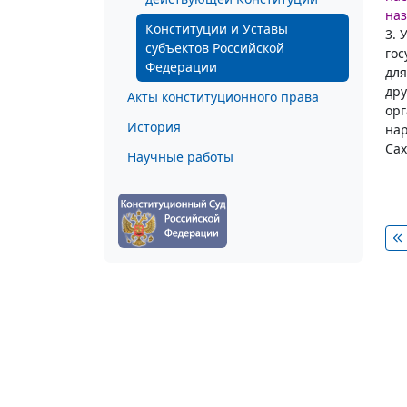
наз
Конституции и Уставы
3. 
субъектов Российской
гос
Федерации
для
дру
Акты конституционного права
ор
История
нар
Сах
Научные работы