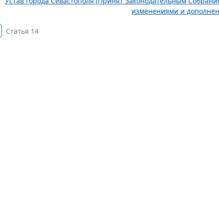
Устав города Севастополя (Принят Законодательным Собранием
изменениями и дополне
Статья 14