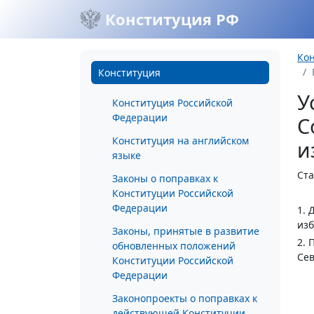
Конституция РФ
Ко
Конституция
У
Конституция Российской
Федерации
С
Конституция на английском
и
языке
Ста
Законы о поправках к
Конституции Российской
Федерации
1. 
изб
Законы, принятые в развитие
2. 
обновленных положений
Сев
Конституции Российской
Федерации
Законопроекты о поправках к
действующей Конституции